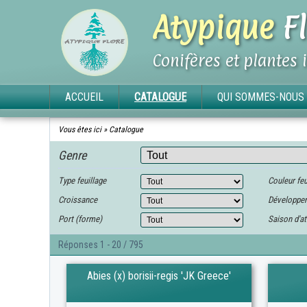
Atypique
Fl
Conifères et plantes 
ACCUEIL
CATALOGUE
QUI SOMMES-NOUS 
Vous êtes ici »
Catalogue
Genre
Type feuillage
Couleur feu
Croissance
Développe
Port (forme)
Saison d'at
Réponses 1 - 20 / 795
Abies (x) borisii-regis 'JK Greece'