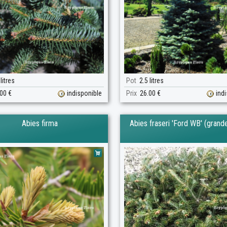
litres
Pot
2.5 litres
00 €
indisponible
Prix
26.00 €
ind
Abies firma
Abies fraseri 'Ford WB' (grande 