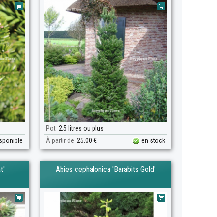
Pot
2.5 litres ou plus
isponible
À partir de
25.00 €
en stock
t'
Abies cephalonica 'Barabits Gold'