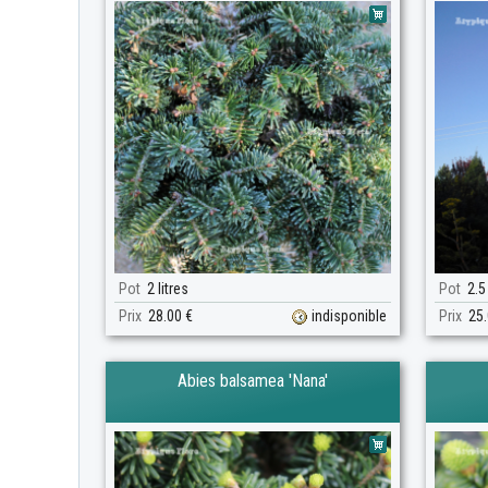
Pot
2 litres
Pot
2.5 
Prix
28.00 €
indisponible
Prix
25.
Abies balsamea 'Nana'