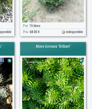
Pot
15 litres
isponible
Prix
68.00 €
indisponible
c'
Abies koreana 'Brilliant'