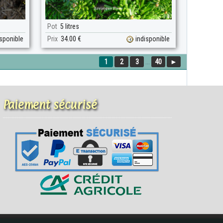
Pot
5 litres
isponible
Prix
34.00 €
indisponible
1
2
3
...
40
►
Paiement sécurisé