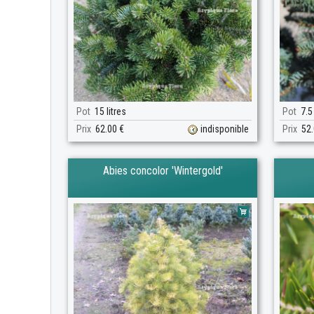
Pot
15 litres
Pot
7.5 
Prix
62.00 €
indisponible
Prix
52.
Abies concolor 'Wintergold'