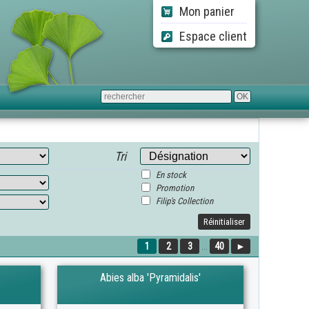
Mon panier
Espace client
Tri
En stock
Promotion
Filip's Collection
Réinitialiser
1
2
3
...
40
►
Abies alba 'Pyramidalis'