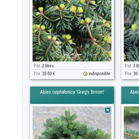
Pot
2 litres
Pot
3 li
Prix
20.00 €
indisponible
Prix
30.
Abies cephalonica 'Greg's Broom'
Abie