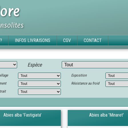
ore
insolites
?
INFOS LIVRAISONS
CGV
CONTACT
Espèce
illage
Exposition
ment
Résistance au froid
trait
Abies alba 'Fastigiata'
Abies alba 'Minaret'