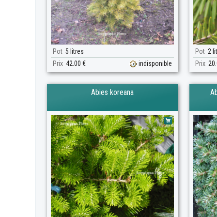
Pot
5 litres
Pot
2 li
Prix
42.00 €
indisponible
Prix
20.
Abies koreana
Ab