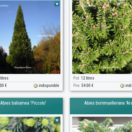
litres
Pot
12 litres
00 €
indisponible
Prix
54.00 €
ind
Abies balsamea 'Piccolo'
Abies bornmuelleriana 'Ara