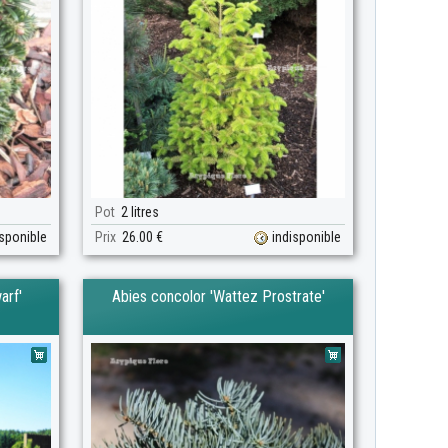
Pot
2 litres
isponible
Prix
26.00 €
indisponible
arf'
Abies concolor 'Wattez Prostrate'