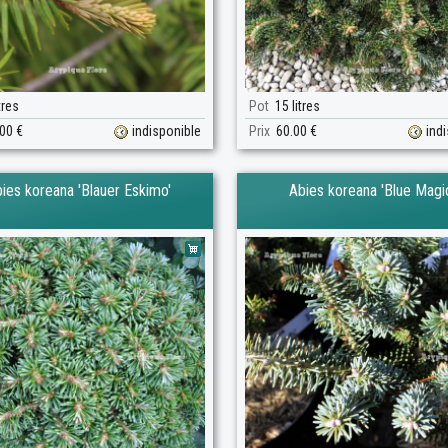
tres
Pot
15 litres
00 €
indisponible
Prix
60.00 €
ind
ies koreana 'Blauer Eskimo'
Abies koreana 'Blue Magi