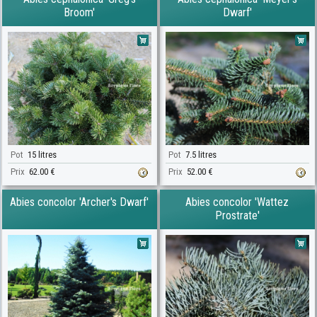
Broom'
Dwarf'
Pot
15 litres
Pot
7.5 litres
Prix
62.00 €
Prix
52.00 €
Abies concolor 'Archer's Dwarf'
Abies concolor 'Wattez
Prostrate'