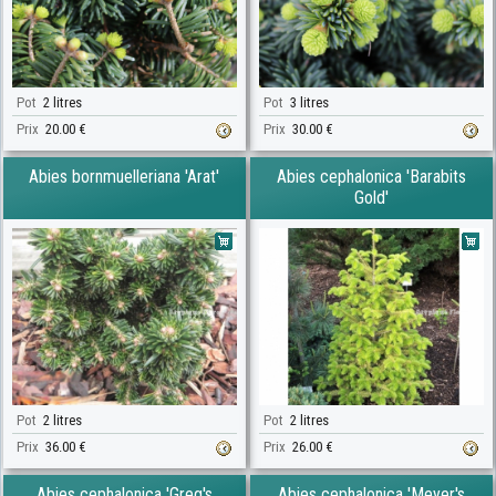
Pot
2 litres
Pot
3 litres
Prix
20.00 €
Prix
30.00 €
Abies bornmuelleriana 'Arat'
Abies cephalonica 'Barabits
Gold'
Pot
2 litres
Pot
2 litres
Prix
36.00 €
Prix
26.00 €
Abies cephalonica 'Greg's
Abies cephalonica 'Meyer's