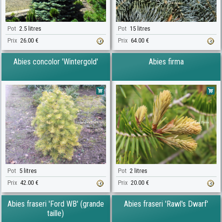
Pot
2.5 litres
Pot
15 litres
Prix
26.00 €
Prix
64.00 €
Abies concolor 'Wintergold'
Abies firma
Pot
5 litres
Pot
2 litres
Prix
42.00 €
Prix
20.00 €
Abies fraseri 'Ford WB' (grande
Abies fraseri 'Rawl's Dwarf'
taille)