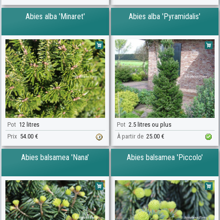
Abies alba 'Minaret'
Abies alba 'Pyramidalis'
Pot
12 litres
Pot
2.5 litres ou plus
Prix
54.00 €
À partir de
25.00 €
Abies balsamea 'Nana'
Abies balsamea 'Piccolo'