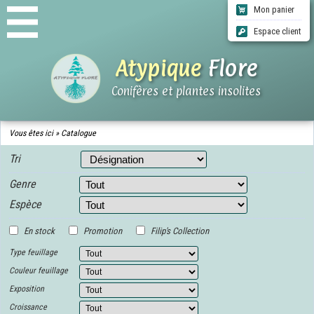
Mon panier
Espace client
Atypique
Flore
Conifères et plantes insolites
ACCUEIL
Vous êtes ici »
Catalogue
CATALOGUE
Tri
QUI SOMMES-NOUS ?
INFOS LIVRAISONS
Genre
CGV
Espèce
CONTACT
En stock
Promotion
Filip's Collection
Type feuillage
Couleur feuillage
Exposition
Croissance