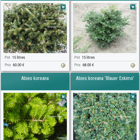
Pot
15 litres
Pot
15 litres
Prix
60.00 €
Prix
68.00 €
Abies koreana
Abies koreana 'Blauer Eskimo'