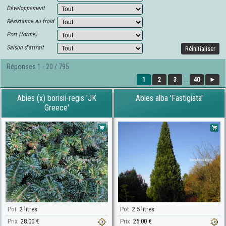
Développement
Résistance au froid
Port (forme)
Saison d'attrait
Réinitialiser
Réponses 1 - 20 / 795
1
2
3
...
40
►
Abies (x) borisii-regis 'JK
Abies alba 'Fastigiata'
Greece'
Pot
2 litres
Pot
2.5 litres
Prix
28.00 €
Prix
25.00 €