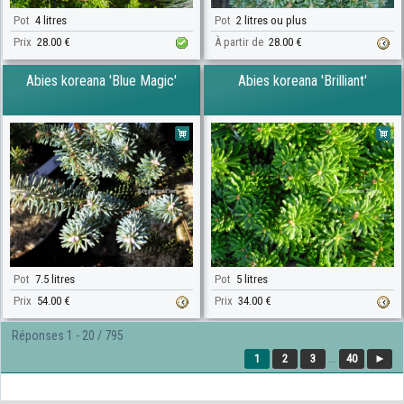
Pot
4 litres
Pot
2 litres ou plus
Prix
28.00 €
À partir de
28.00 €
Abies koreana 'Blue Magic'
Abies koreana 'Brilliant'
Pot
7.5 litres
Pot
5 litres
Prix
54.00 €
Prix
34.00 €
Réponses 1 - 20 / 795
1
2
3
...
40
►