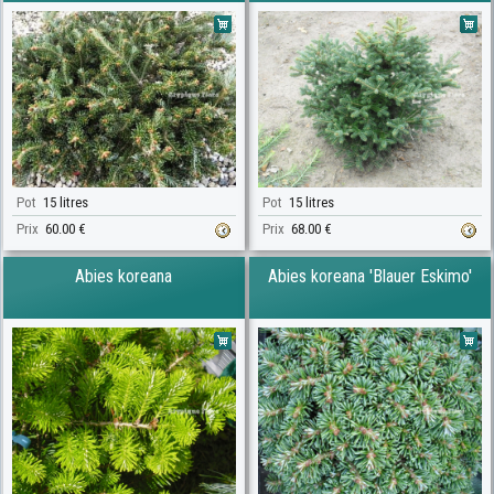
Pot
15 litres
Pot
15 litres
Prix
60.00 €
Prix
68.00 €
Abies koreana
Abies koreana 'Blauer Eskimo'