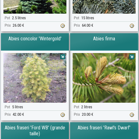
Pot
2.5 litres
Pot
15 litres
Prix
26.00 €
Prix
64.00 €
Abies concolor 'Wintergold'
Abies firma
Pot
5 litres
Pot
2 litres
Prix
42.00 €
Prix
20.00 €
Abies fraseri 'Ford WB' (grande
Abies fraseri 'Rawl's Dwarf'
taille)