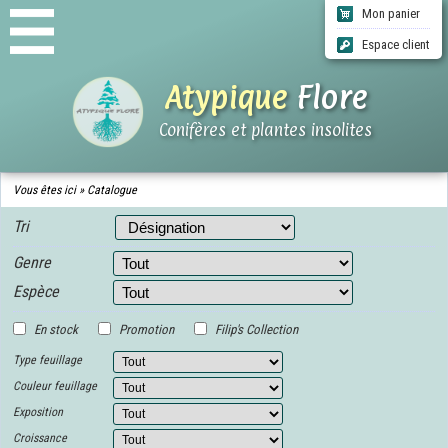
Mon panier
Espace client
Atypique
Flore
Conifères et plantes insolites
ACCUEIL
Vous êtes ici »
Catalogue
CATALOGUE
Tri
QUI SOMMES-NOUS ?
INFOS LIVRAISONS
Genre
CGV
Espèce
CONTACT
En stock
Promotion
Filip's Collection
Type feuillage
Couleur feuillage
Exposition
Croissance