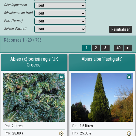
Développement
Résistance au froid
Port (forme)
Saison d'attrait
Réinitialiser
Réponses 1 - 20 / 795
1
2
3
...
40
►
Abies (x) borisii-regis 'JK
Abies alba 'Fastigiata'
Greece'
Pot
2 litres
Pot
2.5 litres
Prix
28.00 €
Prix
25.00 €