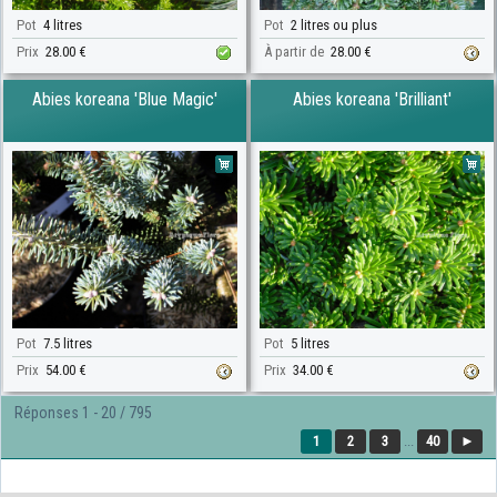
Pot
4 litres
Pot
2 litres ou plus
Prix
28.00 €
À partir de
28.00 €
Abies koreana 'Blue Magic'
Abies koreana 'Brilliant'
Pot
7.5 litres
Pot
5 litres
Prix
54.00 €
Prix
34.00 €
Réponses 1 - 20 / 795
1
2
3
...
40
►