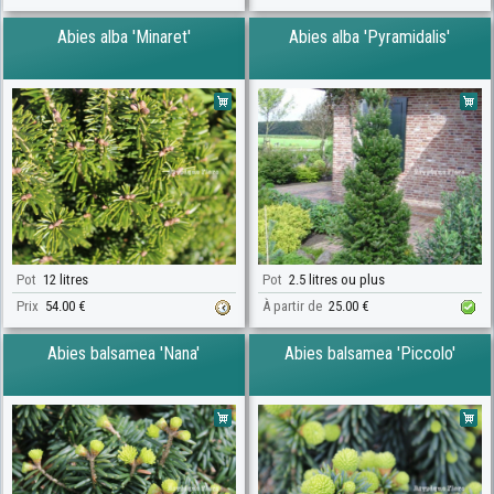
Abies alba 'Minaret'
Abies alba 'Pyramidalis'
Pot
12 litres
Pot
2.5 litres ou plus
Prix
54.00 €
À partir de
25.00 €
Abies balsamea 'Nana'
Abies balsamea 'Piccolo'