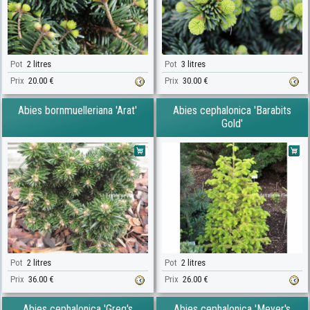
Pot
2 litres
Pot
3 litres
Prix
20.00 €
Prix
30.00 €
Abies bornmuelleriana 'Arat'
Abies cephalonica 'Barabits
Gold'
Pot
2 litres
Pot
2 litres
Prix
36.00 €
Prix
26.00 €
Abies cephalonica 'Greg's
Abies cephalonica 'Meyer's