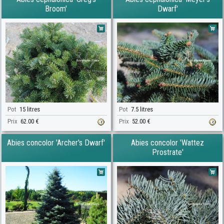
Broom'
Dwarf'
Pot
15 litres
Pot
7.5 litres
Prix
62.00 €
Prix
52.00 €
Abies concolor 'Archer's Dwarf'
Abies concolor 'Wattez
Prostrate'