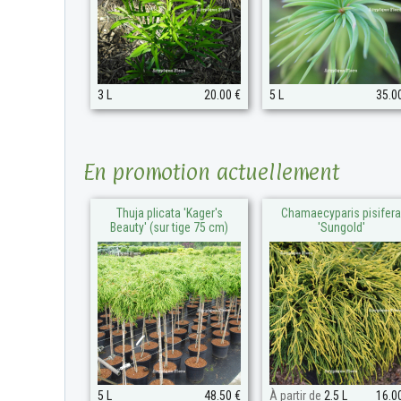
3 L
20.00 €
5 L
35.0
En promotion actuellement
Thuja plicata 'Kager's
Chamaecyparis pisifera
Beauty' (sur tige 75 cm)
'Sungold'
5 L
48.50 €
À partir de
2.5 L
16.0