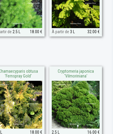
artir de
2.5 L
18.00 €
À partir de
3 L
32.00 €
Chamaecyparis obtusa
Cryptomeria japonica
'Fernspray Gold'
'Vilmoriniana'
 L
18.00 €
2.5 L
16.00 €