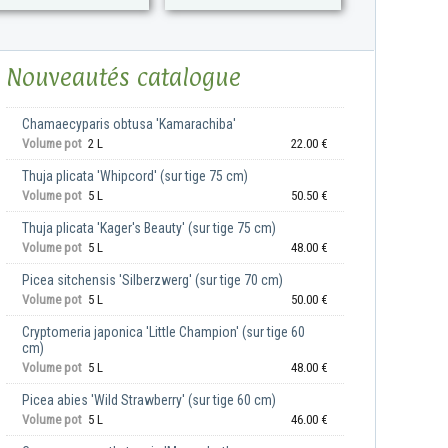
Nouveautés catalogue
Chamaecyparis obtusa 'Kamarachiba'
Volume pot
2 L
22.00 €
Thuja plicata 'Whipcord' (sur tige 75 cm)
Volume pot
5 L
50.50 €
Thuja plicata 'Kager's Beauty' (sur tige 75 cm)
Volume pot
5 L
48.00 €
Picea sitchensis 'Silberzwerg' (sur tige 70 cm)
Volume pot
5 L
50.00 €
Cryptomeria japonica 'Little Champion' (sur tige 60
cm)
Volume pot
5 L
48.00 €
Picea abies 'Wild Strawberry' (sur tige 60 cm)
Volume pot
5 L
46.00 €