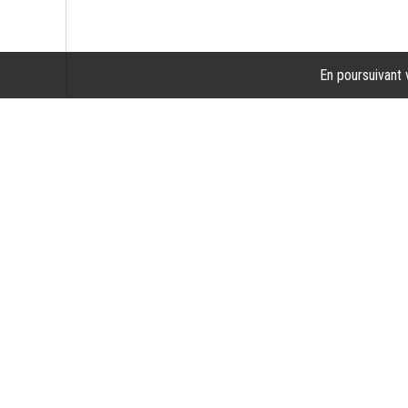
En poursuivant v
Commande, conseils
Pour toute demande relative à un produit, sa livraison, ou
tout autre question, n'hésitez pas à nous contacter
par téléphone
06 70 01 32 77
par email
atypique-flore@orange.fr