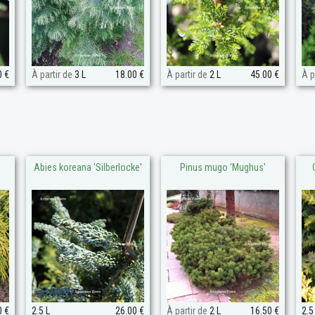
0 €
À partir de
3 L
18.00 €
À partir de
2 L
45.00 €
À p
Abies koreana 'Silberlocke'
Pinus mugo 'Mughus'
0 €
2.5 L
26.00 €
À partir de
2 L
16.50 €
2.5