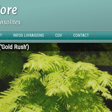
ore
insolites
?
INFOS LIVRAISONS
CGV
CONTACT
'Gold Rush')