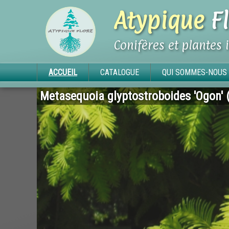
Atypique
Fl
Conifères et plantes 
ACCUEIL
CATALOGUE
QUI SOMMES-NOUS 
Metasequoia glyptostroboides 'Ogon' (