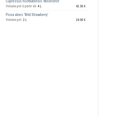
Cupressus nootkatensis 'Moonshot'
Volume pot à partir de
4 L
42.50 €
Picea abies 'Wild Strawberry'
Volume pot
2 L
24.00 €