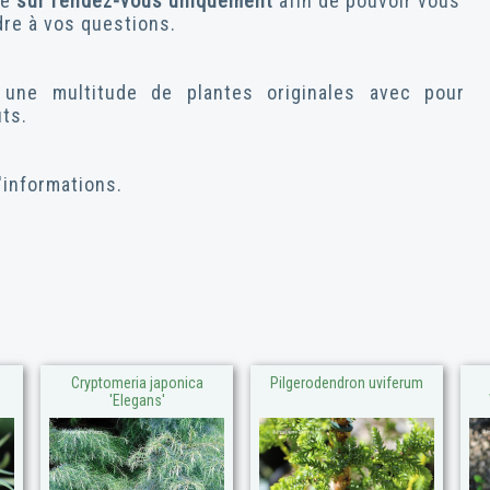
ce
sur rendez-vous uniquement
afin de pouvoir vous
re à vos questions.
une multitude de plantes originales avec pour
ûts.
'informations.
Cryptomeria japonica
Pilgerodendron uviferum
'Elegans'