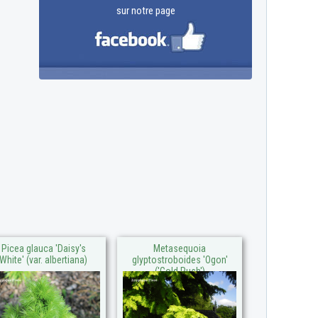
sur notre page
Picea glauca 'Daisy's
Metasequoia
White' (var. albertiana)
glyptostroboides 'Ogon'
('Gold Rush')