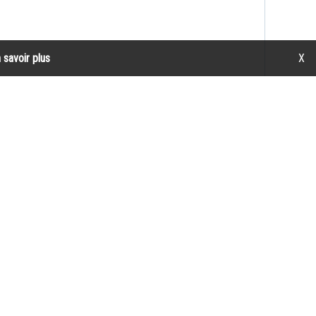
 savoir plus
X
Paiement sécurisé