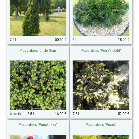
7.5 L
50.50 €
2 L
18.00 €
Picea abies 'Little Gem'
Picea abies 'Perry's Gold'
À partir de
2.5 L
16.00 €
7.5 L
52.00 €
Picea abies 'Punahilkka'
Picea abies 'Pusch'