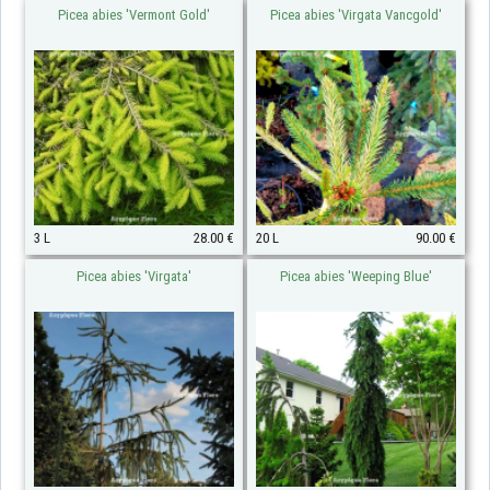
Picea abies 'Vermont Gold'
Picea abies 'Virgata Vancgold'
3 L
28.00 €
20 L
90.00 €
Picea abies 'Virgata'
Picea abies 'Weeping Blue'