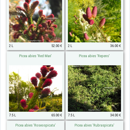
2 L
52.00 €
2 L
36.00 €
Picea abies 'Red Man'
Picea abies 'Repens'
7.5 L
65.00 €
7.5 L
34.00 €
Picea abies 'Roseospicata'
Picea abies 'Rubraspicata'