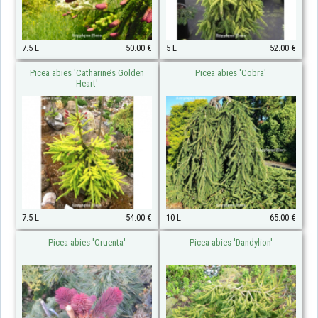
7.5 L
50.00 €
5 L
52.00 €
Picea abies 'Catharine’s Golden
Picea abies 'Cobra'
Heart'
7.5 L
54.00 €
10 L
65.00 €
Picea abies 'Cruenta'
Picea abies 'Dandylion'