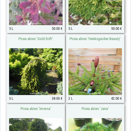
5 L
50.00 €
5 L
50.00 €
Picea abies 'Gold Drift'
Picea abies 'Henksgarden Beauty'
5 L
38.00 €
2 L
42.00 €
Picea abies 'Inversa'
Picea abies 'Jana'