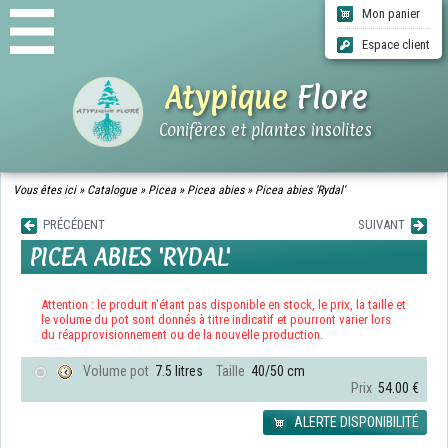
Mon panier
Espace client
Atypique
Flore
Conifères et plantes insolites
ACCUEIL
Vous êtes ici »
Catalogue
»
Picea
»
Picea abies
»
Picea abies 'Rydal'
CATALOGUE
PRÉCÉDENT
SUIVANT
QUI SOMMES-NOUS ?
PICEA ABIES 'RYDAL'
INFOS LIVRAISONS
CGV
CONTACT
Attention : le produit n'étant pas disponible en stock, le prix, la taille et
le volume du pot sont donnés à titre indicatif et pourront varier lors
du réapprovisionnement ou de la nouvelle production.
Volume pot
7.5 litres
Taille
40/50 cm
Prix
54.00 €
ALERTE DISPONIBILITÉ