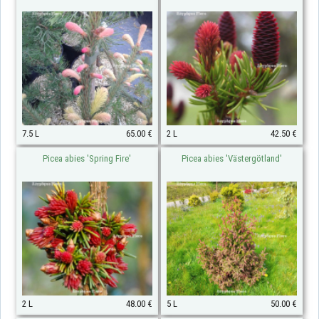
7.5 L
65.00 €
2 L
42.50 €
Picea abies 'Spring Fire'
Picea abies 'Västergötland'
2 L
48.00 €
5 L
50.00 €