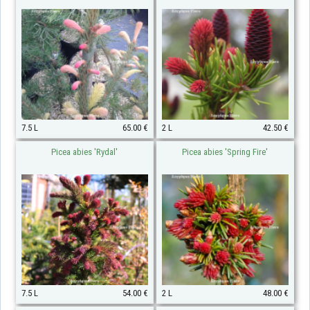
7.5 L
65.00 €
2 L
42.50 €
Picea abies 'Rydal'
Picea abies 'Spring Fire'
7.5 L
54.00 €
2 L
48.00 €