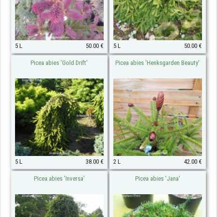
5 L
50.00 €
5 L
50.00 €
Picea abies 'Gold Drift'
Picea abies 'Henksgarden Beauty'
5 L
38.00 €
2 L
42.00 €
Picea abies 'Inversa'
Picea abies 'Jana'