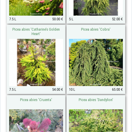
7.5 L
50.00 €
5 L
52.00 €
Picea abies 'Catharine’s Golden
Picea abies 'Cobra'
Heart'
7.5 L
54.00 €
10 L
65.00 €
Picea abies 'Cruenta'
Picea abies 'Dandylion'