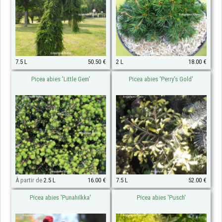
7.5 L
50.50 €
2 L
18.00 €
Picea abies 'Little Gem'
Picea abies 'Perry's Gold'
À partir de
2.5 L
16.00 €
7.5 L
52.00 €
Picea abies 'Punahilkka'
Picea abies 'Pusch'