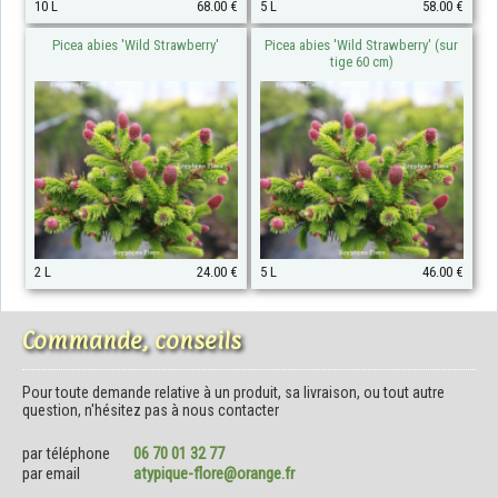
10 L
68.00 €
5 L
58.00 €
Picea abies 'Wild Strawberry'
Picea abies 'Wild Strawberry' (sur
tige 60 cm)
2 L
24.00 €
5 L
46.00 €
Commande, conseils
Pour toute demande relative à un produit, sa livraison, ou tout autre
question, n'hésitez pas à nous contacter
par téléphone
06 70 01 32 77
par email
atypique-flore@orange.fr