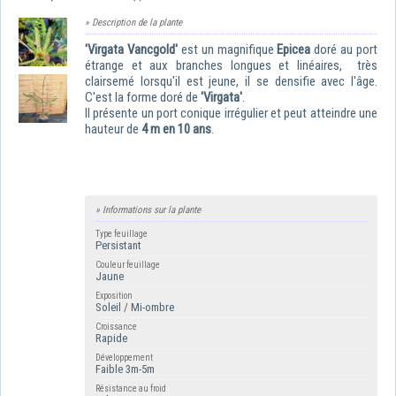
» Description de la plante
'Virgata Vancgold'
est un magnifique
Epicea
doré
au port
étrange et
aux branches
longues et linéaires
, très
clairsemé lorsqu'il est jeune, il se densifie avec l'âge.
C'est la forme doré de
'Virgata'
.
Il présente un port conique irrégulier et peut atteindre une
hauteur de
4 m en 10 ans
.
» Informations sur la plante
Type feuillage
Persistant
Couleur feuillage
Jaune
Exposition
Soleil / Mi-ombre
Croissance
Rapide
Développement
Faible 3m-5m
Résistance au froid