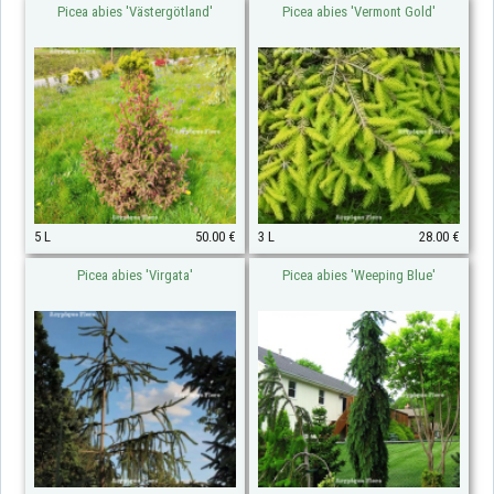
Picea abies 'Västergötland'
Picea abies 'Vermont Gold'
5 L
50.00 €
3 L
28.00 €
Picea abies 'Virgata'
Picea abies 'Weeping Blue'