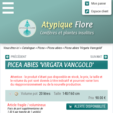
Mon panier
Espace client
Atypique
Flore
Conifères et plantes insolites
ACCUEIL
Vous êtes ici »
Catalogue
»
Picea
»
Picea abies
»
Picea abies 'Virgata Vancgold'
CATALOGUE
PRÉCÉDENT
SUIVANT
QUI SOMMES-NOUS ?
PICEA ABIES 'VIRGATA VANCGOLD'
INFOS LIVRAISONS
CGV
CONTACT
Attention : le produit n'étant pas disponible en stock, le prix, la taille et
le volume du pot sont donnés à titre indicatif et pourront varier lors
du réapprovisionnement ou de la nouvelle production.
Volume pot
20 litres
Taille
140/160 cm
Prix
90.00 €
Article fragile / volumineux
ALERTE DISPONIBILITÉ
Frais de port supplémentaires de
1.50 € par tranche de 1 unité(s)