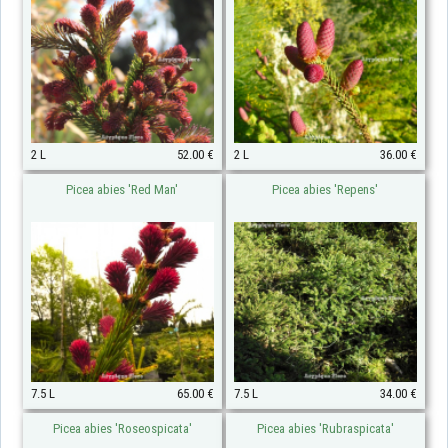
2 L
52.00 €
2 L
36.00 €
Picea abies 'Red Man'
Picea abies 'Repens'
7.5 L
65.00 €
7.5 L
34.00 €
Picea abies 'Roseospicata'
Picea abies 'Rubraspicata'