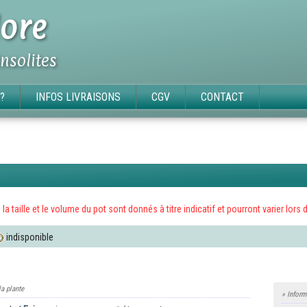
ore
insolites
?
INFOS LIVRAISONS
CGV
CONTACT
x, la taille et le volume du pot sont donnés à titre indicatif et pourront varier l
indisponible
la plante
» Inform