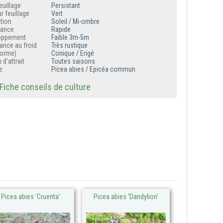
euillage
Persistant
r feuillage
Vert
tion
Soleil / Mi-ombre
sance
Rapide
oppement
Faible 3m-5m
ance au froid
Très rustique
forme)
Conique / Erigé
 d'attrait
Toutes saisons
e
Picea abies / Epicéa commun
iche conseils de culture
Picea abies 'Cruenta'
Picea abies 'Dandylion'