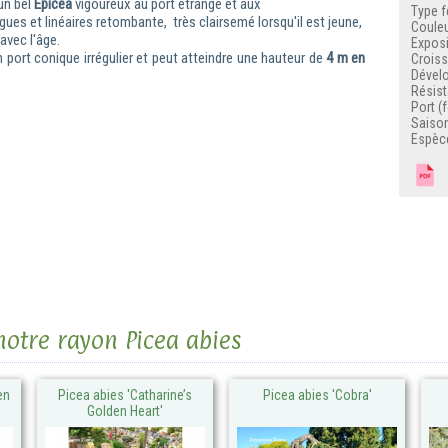
un bel
Epicea
vigoureux au port étrange et
aux
Type f
gues et linéaires retombante
, très clairsemé lorsqu'il est jeune,
Couleu
 avec l'âge.
Exposi
n port conique irrégulier et peut atteindre une hauteur de
4 m en
Crois
Dével
Résist
Port (
Saison
Espèc
F
notre rayon Picea abies
en
Picea abies 'Catharine’s
Picea abies 'Cobra'
Golden Heart'