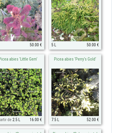
50.00 €
5 L
50.00 €
Picea abies 'Little Gem'
Picea abies 'Perry's Gold'
artir de
2.5 L
16.00 €
7.5 L
52.00 €