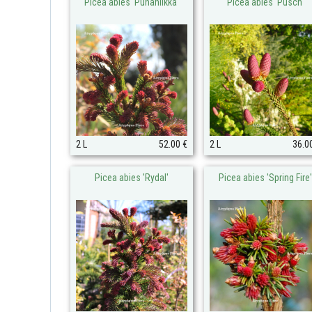
Picea abies 'Punahilkka'
Picea abies 'Pusch'
2 L
52.00 €
2 L
36.0
Picea abies 'Rydal'
Picea abies 'Spring Fire'