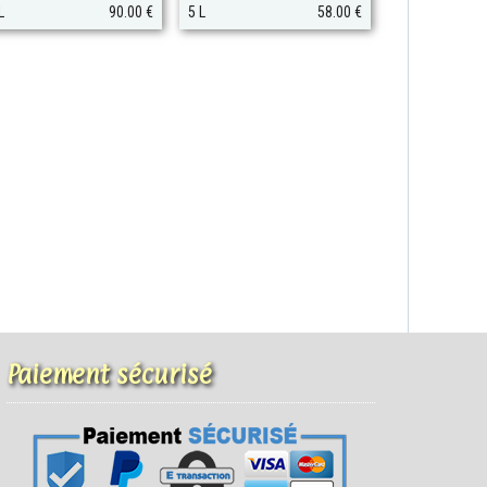
L
90.00 €
5 L
58.00 €
Paiement sécurisé