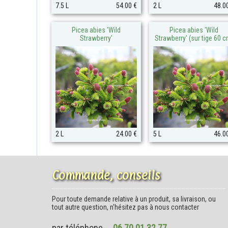
7.5 L
54.00 €
2 L
48.0
Picea abies 'Wild
Picea abies 'Wild
Strawberry'
Strawberry' (sur tige 60 c
2 L
24.00 €
5 L
46.0
Commande, conseils
Pour toute demande relative à un produit, sa livraison, ou
tout autre question, n'hésitez pas à nous contacter
par téléphone
06 70 01 32 77