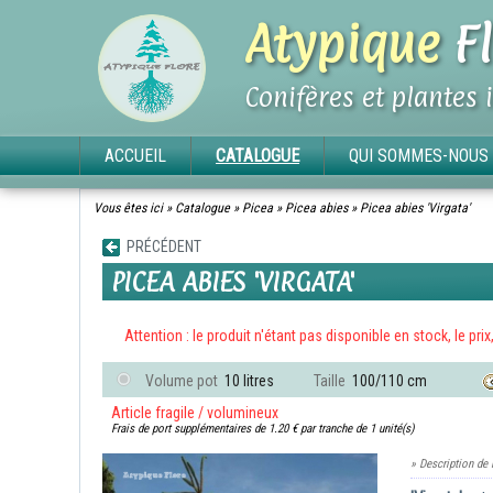
Atypique
Fl
Conifères et plantes 
ACCUEIL
CATALOGUE
QUI SOMMES-NOUS 
Vous êtes ici »
Catalogue
»
Picea
»
Picea abies
»
Picea abies 'Virgata'
PRÉCÉDENT
PICEA ABIES 'VIRGATA'
Attention : le produit n'étant pas disponible en stock, le pri
Volume pot
10 litres
Taille
100/110 cm
Article fragile / volumineux
Frais de port supplémentaires de 1.20 € par tranche de 1 unité(s)
» Description de 