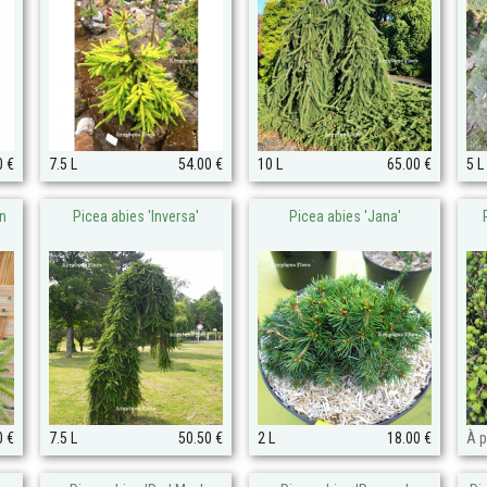
0 €
7.5 L
54.00 €
10 L
65.00 €
5 L
n
Picea abies 'Inversa'
Picea abies 'Jana'
0 €
7.5 L
50.50 €
2 L
18.00 €
À p