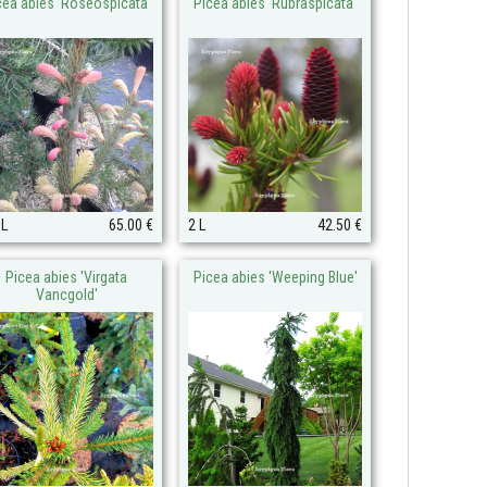
cea abies 'Roseospicata'
Picea abies 'Rubraspicata'
 L
65.00 €
2 L
42.50 €
Picea abies 'Virgata
Picea abies 'Weeping Blue'
Vancgold'