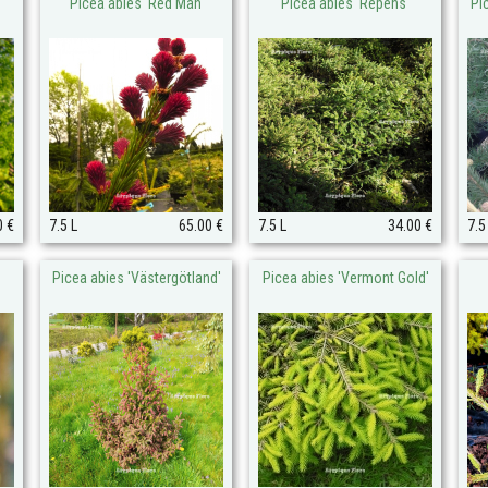
Picea abies 'Red Man'
Picea abies 'Repens'
Pi
0 €
7.5 L
65.00 €
7.5 L
34.00 €
7.5
Picea abies 'Västergötland'
Picea abies 'Vermont Gold'