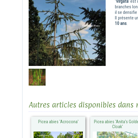
'Virgata'
est 
branches
lon
il se densifie
Il présente u
10 ans
.
Autres articles disponibles dans 
Picea abies 'Acrocona'
Picea abies 'Anita's Gold
Cloak'