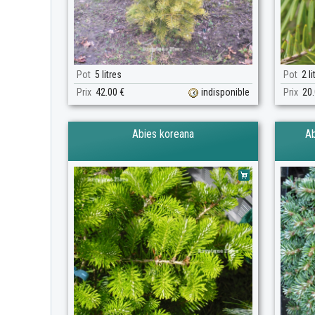
Pot
5 litres
Pot
2 li
Prix
42.00 €
indisponible
Prix
20.
Abies koreana
Ab