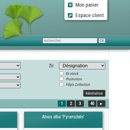
Mon panier
Espace client
Tri
En stock
Promotion
Filip's Collection
Réinitialiser
1
2
3
...
40
►
Abies alba 'Pyramidalis'