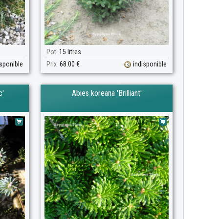
Pot
15 litres
isponible
Prix
68.00 €
indisponible
c'
Abies koreana 'Brilliant'