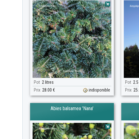
Pot
2 litres
Pot
2.5 
Prix
28.00 €
indisponible
Prix
25.
Abies balsamea 'Nana'