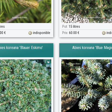
tres
Pot
15 litres
00 €
indisponible
Prix
60.00 €
ind
ies koreana 'Blauer Eskimo'
Abies koreana 'Blue Magi