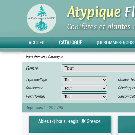
Atypique
Fl
Conifères et plantes 
ACCUEIL
CATALOGUE
QUI SOMMES-NOUS 
Vous êtes ici »
Catalogue
Genre
Type feuillage
Couleur feu
Croissance
Développe
Port (forme)
Saison d'at
Réponses 1 - 20 / 795
Abies (x) borisii-regis 'JK Greece'