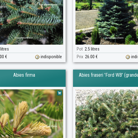
litres
Pot
2.5 litres
00 €
indisponible
Prix
26.00 €
ind
Abies firma
Abies fraseri 'Ford WB' (grande 