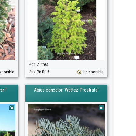
Pot
2 litres
isponible
Prix
26.00 €
indisponible
arf'
Abies concolor 'Wattez Prostrate'