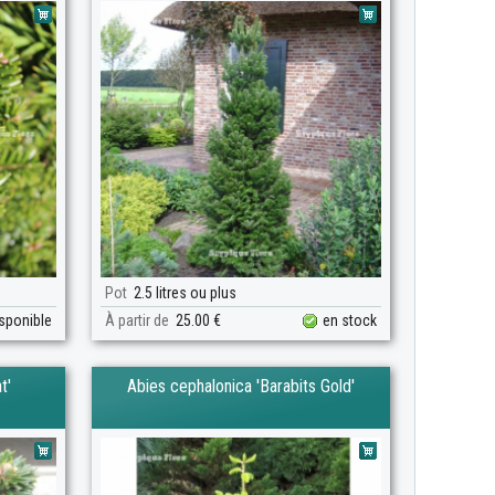
Pot
2.5 litres ou plus
isponible
À partir de
25.00 €
en stock
t'
Abies cephalonica 'Barabits Gold'