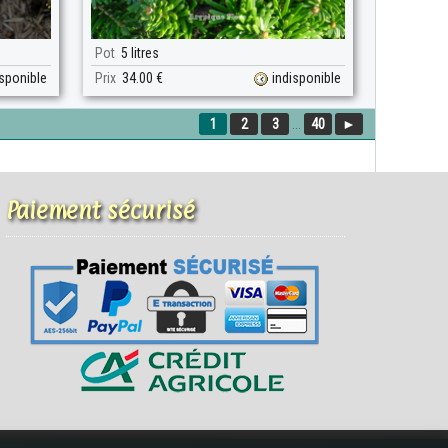
Pot
5 litres
isponible
Prix
34.00 €
indisponible
1
2
3
...
40
►
Paiement sécurisé