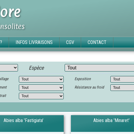
ore
insolites
?
INFOS LIVRAISONS
CGV
CONTACT
Espèce
illage
Exposition
ment
Résistance au froid
trait
Abies alba 'Fastigiata'
Abies alba 'Minaret'