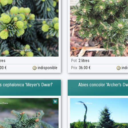
tres
Pot
2 litres
00 €
indisponible
Prix
36.00 €
ind
s cephalonica 'Meyer's Dwarf'
Abies concolor 'Archer's Dw