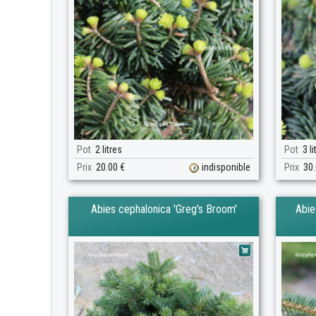
Pot
2 litres
Pot
3 li
Prix
20.00 €
indisponible
Prix
30.
Abies cephalonica 'Greg's Broom'
Abie