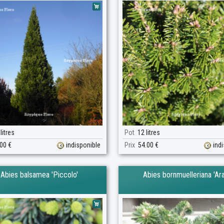
litres
Pot
12 litres
00 €
indisponible
Prix
54.00 €
ind
Abies balsamea 'Piccolo'
Abies bornmuelleriana 'Ara