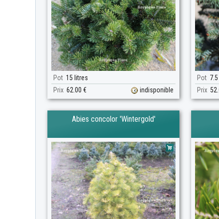
Pot
15 litres
Pot
7.5 
Prix
62.00 €
indisponible
Prix
52.
Abies concolor 'Wintergold'