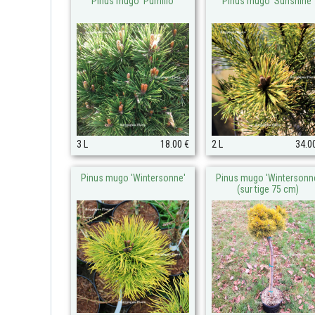
Pinus mugo 'Pumilio'
Pinus mugo 'Sunshine'
3 L
18.00 €
2 L
34.0
Pinus mugo 'Wintersonne'
Pinus mugo 'Wintersonn
(sur tige 75 cm)