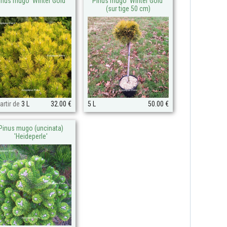
inus mugo 'Winter Gold'
Pinus mugo 'Winter Gold'
(sur tige 50 cm)
artir de
3 L
32.00 €
5 L
50.00 €
Pinus mugo (uncinata)
'Heideperle'