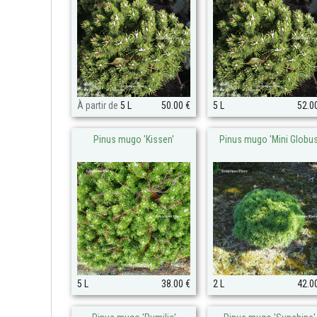
À partir de
5 L
50.00 €
5 L
52.0
Pinus mugo 'Kissen'
Pinus mugo 'Mini Globus
5 L
38.00 €
2 L
42.0