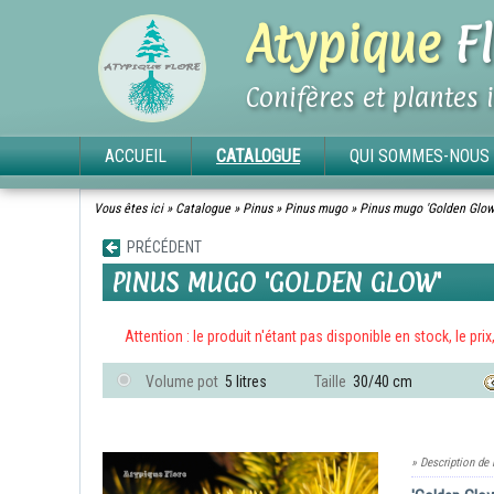
Atypique
Fl
Conifères et plantes 
ACCUEIL
CATALOGUE
QUI SOMMES-NOUS 
Vous êtes ici »
Catalogue
»
Pinus
»
Pinus mugo
»
Pinus mugo 'Golden Glow
PRÉCÉDENT
PINUS MUGO 'GOLDEN GLOW'
Attention : le produit n'étant pas disponible en stock, le pri
Volume pot
5 litres
Taille
30/40 cm
» Description de 