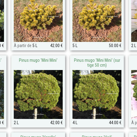
0 €
À partir de
5 L
42.00 €
5 L
50.00 €
2 L
'
Pinus mugo 'Mini Mini'
Pinus mugo 'Mini Mini' (sur
tige 50 cm)
0 €
2 L
42.00 €
4 L
44.00 €
À p