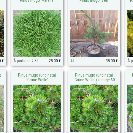
Pinus mugo 'Varella'
Pinus mugo 'Veil'
P
0 €
À partir de
2.5 L
28.00 €
4 L
38.00 €
À p
e'
Pinus mugo (uncinata)
Pinus mugo (uncinata)
'Grüne Welle'
'Grüne Welle' (sur tige 60
cm)