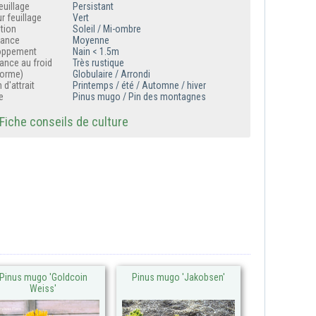
euillage
Persistant
r feuillage
Vert
tion
Soleil / Mi-ombre
sance
Moyenne
oppement
Nain < 1.5m
ance au froid
Très rustique
forme)
Globulaire / Arrondi
 d'attrait
Printemps / été / Automne / hiver
e
Pinus mugo / Pin des montagnes
iche conseils de culture
Pinus mugo 'Goldcoin
Pinus mugo 'Jakobsen'
Weiss'