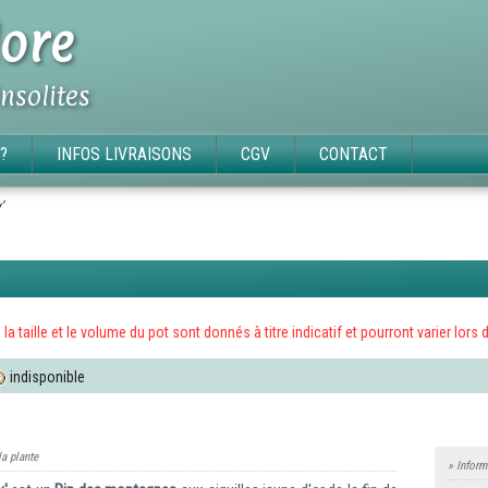
ore
insolites
?
INFOS LIVRAISONS
CGV
CONTACT
'
x, la taille et le volume du pot sont donnés à titre indicatif et pourront varier l
indisponible
la plante
» Inform