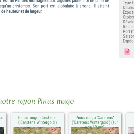
w'
est un
Pin des montagnes
aux aiguilles jaune d'or de la fin de
Type f
squ'au printemps. Son port est globulaire à arrondi. Il atteint
Couleu
 de hauteur et de largeur.
Exposi
Crois
Dével
Résist
Port (
Saison
Espèc
F
 notre rayon Pinus mugo
ur
Pinus mugo 'Carstens'
Pinus mugo 'Carstens'
('Carstens Wintergold')
('Carstens Wintergold') (sur
tige 60 cm)