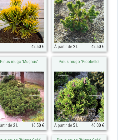
42.50 €
À partir de
2 L
42.50 €
Pinus mugo 'Mughus'
Pinus mugo 'Picobello'
artir de
2 L
16.50 €
À partir de
5 L
46.00 €