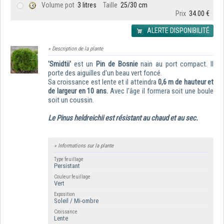
Volume pot
3 litres
Taille
25/30 cm
Prix
34.00 €
ALERTE DISPONIBILITÉ
» Description de la plante
'Smidtii'
est un
Pin de Bosnie
nain
au port compact. Il
porte des aiguilles d'un beau vert foncé.
Sa croissance est lente et il atteindra
0,6 m de hauteur et
de largeur en 10 ans.
Avec l'âge il formera soit une boule
soit un coussin.
Le Pinus heldreichii est résistant au chaud et au sec.
» Informations sur la plante
Type feuillage
Persistant
Couleur feuillage
Vert
Exposition
Soleil / Mi-ombre
Croissance
Lente