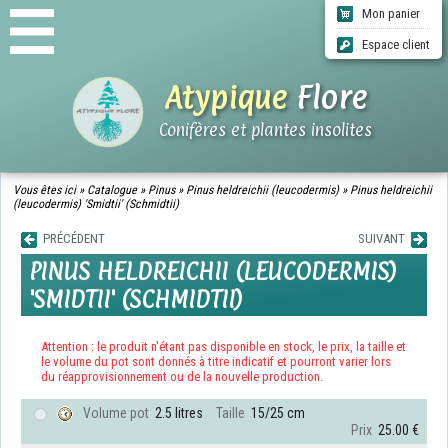
Mon panier
Espace client
Atypique
Flore
Conifères et plantes insolites
ACCUEIL
Vous êtes ici »
Catalogue
»
Pinus
»
Pinus heldreichii (leucodermis)
»
Pinus heldreichii
(leucodermis) 'Smidtii' (Schmidtii)
CATALOGUE
QUI SOMMES-NOUS ?
PRÉCÉDENT
SUIVANT
INFOS LIVRAISONS
PINUS HELDREICHII (LEUCODERMIS)
CGV
'SMIDTII' (SCHMIDTII)
CONTACT
Attention : le produit n'étant pas disponible en stock, le prix, la taille et
le volume du pot sont donnés à titre indicatif et pourront varier lors
du réapprovisionnement ou de la nouvelle production.
Volume pot
2.5 litres
Taille
15/25 cm
Prix
25.00 €