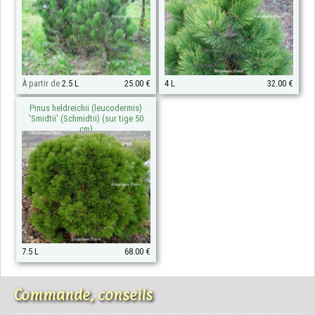
À partir de
2.5 L
25.00 €
4 L
32.00 €
Pinus heldreichii (leucodermis)
'Smidtii' (Schmidtii) (sur tige 50
cm)
7.5 L
68.00 €
Commande, conseils