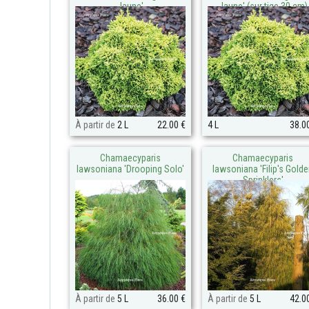
Jaune'
Jaune' (sur tige 30 cm)
À partir de
2 L
22.00 €
4 L
38.0
Chamaecyparis
Chamaecyparis
lawsoniana 'Drooping Solo'
lawsoniana 'Filip's Gold
Sprinklers'
À partir de
5 L
36.00 €
À partir de
5 L
42.0