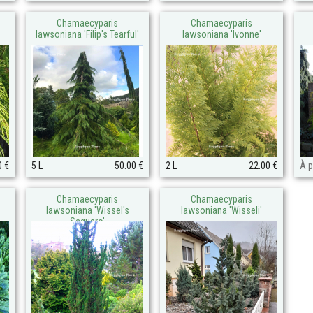
Chamaecyparis
Chamaecyparis
lawsoniana 'Filip's Tearful'
lawsoniana 'Ivonne'
0 €
5 L
50.00 €
2 L
22.00 €
À p
Chamaecyparis
Chamaecyparis
lawsoniana 'Wissel's
lawsoniana 'Wisseli'
Saguaro'