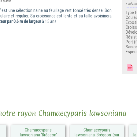
la plante
» Inform
'
est une sélection naine au feuillage vert foncé très dense. Son
Type f
ulaire et régulier. Sa croissance est lente et sa taille avoisinera
Couleu
eur par 0,6 m de largeur
à 15 ans.
Exposi
Crois
Dével
Résist
Port (
Saison
Espèc
F
s notre rayon Chamaecyparis lawsoniana
Chamaecyparis
Chamaecyparis
lawsoniana 'Brégeon'
lawsoniana 'Brégeon' (sur
la