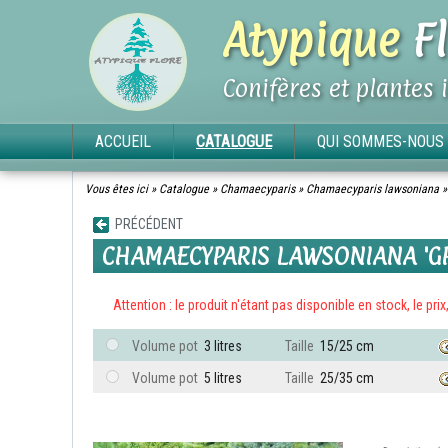
Atypique
Fl
Conifères et plantes 
ACCUEIL
CATALOGUE
QUI SOMMES-NOUS 
Vous êtes ici »
Catalogue
»
Chamaecyparis
»
Chamaecyparis lawsoniana
PRÉCÉDENT
CHAMAECYPARIS LAWSONIANA 'G
Attention : le produit n'étant pas disponible en stock, le pri
Volume pot
3 litres
Taille
15/25 cm
Volume pot
5 litres
Taille
25/35 cm