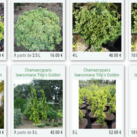
tige 30 cm)
0 €
À partir de
2.5 L
16.00 €
4 L
40.00 €
10 
Chamaecyparis
Chamaecyparis
en
lawsoniana 'Filip's Golden
lawsoniana 'Filip's Golden
l
Tears'
Wissel'
0 €
À partir de
5 L
42.00 €
5 L
52.00 €
10 