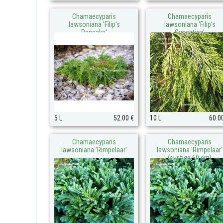
Chamaecyparis
Chamaecyparis
lawsoniana 'Filip's
lawsoniana 'Filip's
Pancake'
Sunsation'
5 L
52.00 €
10 L
60.0
Chamaecyparis
Chamaecyparis
lawsoniana 'Rimpelaar'
lawsoniana 'Rimpelaar'
(sur tige 60 cm)