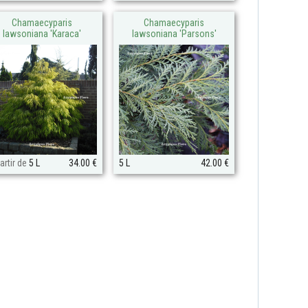
Chamaecyparis
Chamaecyparis
lawsoniana 'Karaca'
lawsoniana 'Parsons'
artir de
5 L
34.00 €
5 L
42.00 €