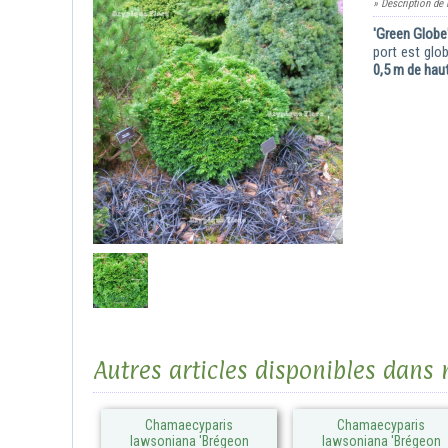
» Description de 
'Green Globe
port est glob
0,5 m de haut
Autres articles disponibles dan
Chamaecyparis
Chamaecyparis
lawsoniana 'Brégeon
lawsoniana 'Brégeon