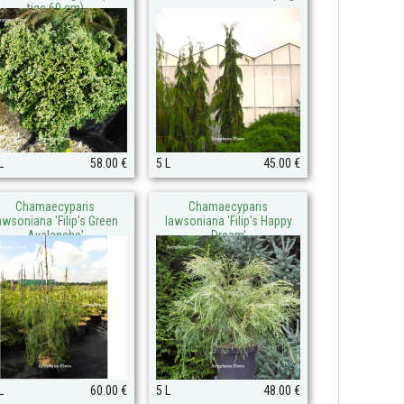
tige 60 cm)
L
58.00 €
5 L
45.00 €
Chamaecyparis
Chamaecyparis
awsoniana 'Filip's Green
lawsoniana 'Filip's Happy
Avalanche'
Dream'
L
60.00 €
5 L
48.00 €