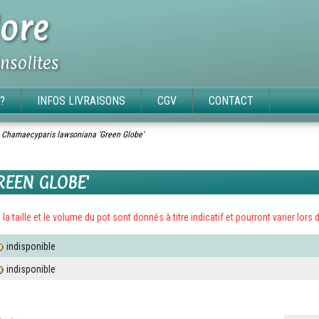
ore
insolites
?
INFOS LIVRAISONS
CGV
CONTACT
»
Chamaecyparis lawsoniana 'Green Globe'
REEN GLOBE'
x, la taille et le volume du pot sont donnés à titre indicatif et pourront varier l
indisponible
indisponible