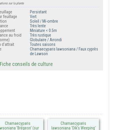
ations sur la plante
euillage
Persistant
r feuillage
Vert
tion
Soleil / Mi-ombre
sance
Très lente
oppement
Miniature < 0.5m
ance au froid
Très rustique
forme)
Globulaire / Arrondi
 d'attrait
Toutes saisons
e
Chamaecyparis lawsoniana / Faux cyprès
de Lawson
iche conseils de culture
Chamaecyparis
Chamaecyparis
wsoniana 'Brégeon' (sur
lawsoniana 'Dik's Weeping'