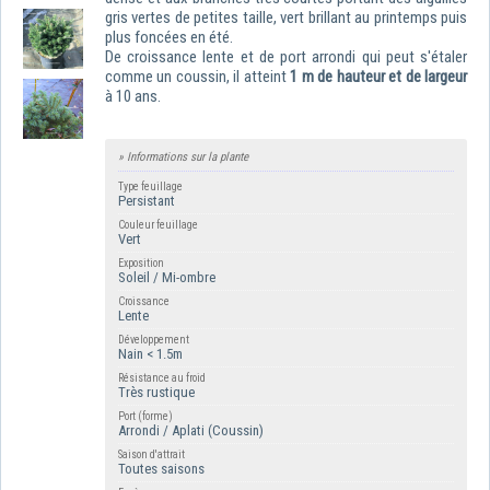
gris vertes de petites taille, vert brillant au printemps puis
plus foncées en été.
De croissance lente et de port arrondi qui peut s'étaler
comme un coussin, il atteint
1 m de hauteur et de largeur
à 10 ans.
» Informations sur la plante
Type feuillage
Persistant
Couleur feuillage
Vert
Exposition
Soleil / Mi-ombre
Croissance
Lente
Développement
Nain < 1.5m
Résistance au froid
Très rustique
Port (forme)
Arrondi / Aplati (Coussin)
Saison d'attrait
Toutes saisons