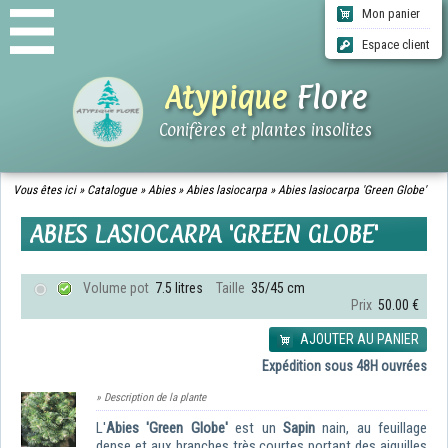
Mon panier
Espace client
Atypique
Flore
Conifères et plantes insolites
ACCUEIL
Vous êtes ici »
Catalogue
»
Abies
»
Abies lasiocarpa
»
Abies lasiocarpa 'Green Globe'
CATALOGUE
ABIES LASIOCARPA 'GREEN GLOBE'
QUI SOMMES-NOUS ?
INFOS LIVRAISONS
CGV
Volume pot
7.5 litres
Taille
35/45 cm
CONTACT
Prix
50.00 €
AJOUTER AU PANIER
Expédition sous 48H ouvrées
» Description de la plante
L'
Abies 'Green Globe'
est un
Sapin
nain, au feuillage
dense et aux branches très courtes portant des aiguilles