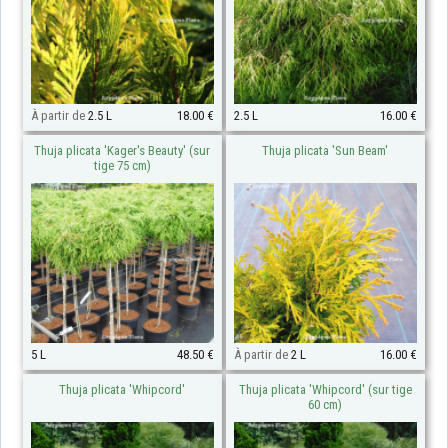
À partir de
2.5 L
18.00 €
2.5 L
16.00 €
Thuja plicata 'Kager's Beauty' (sur
Thuja plicata 'Sun Beam'
tige 75 cm)
5 L
48.50 €
À partir de
2 L
16.00 €
Thuja plicata 'Whipcord'
Thuja plicata 'Whipcord' (sur tige
60 cm)