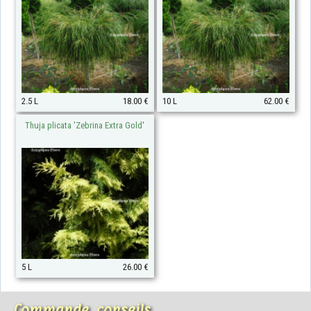
2.5 L
18.00 €
10 L
62.00 €
Thuja plicata 'Zebrina Extra Gold'
5 L
26.00 €
Commande, conseils