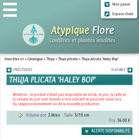
Mon panier
Espace client
Atypique
Flore
Conifères et plantes insolites
ACCUEIL
Vous êtes ici »
Catalogue
»
Thuja
»
Thuja plicata
»
Thuja plicata 'Haley Bop'
CATALOGUE
PRÉCÉDENT
SUIVANT
QUI SOMMES-NOUS ?
THUJA PLICATA 'HALEY BOP'
INFOS LIVRAISONS
CGV
CONTACT
Attention : le produit n'étant pas disponible en stock, le prix, la taille et
le volume du pot sont donnés à titre indicatif et pourront varier lors
du réapprovisionnement ou de la nouvelle production.
Volume pot
2 litres
Taille
5/10 cm
Prix
36.00 €
ALERTE DISPONIBILITÉ