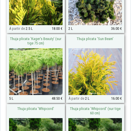
À partir de
2.5 L
18.00 €
2 L
36.00 €
Thuja plicata 'Kager's Beauty' (sur
Thuja plicata 'Sun Beam'
tige 75 cm)
5 L
48.50 €
À partir de
2 L
16.00 €
Thuja plicata 'Whipcord'
Thuja plicata 'Whipcord' (sur tige
60 cm)