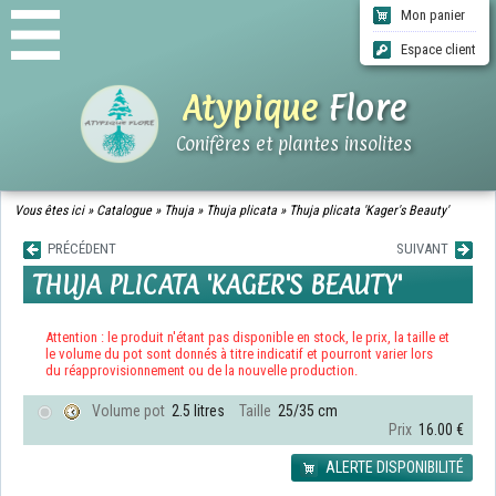
Mon panier
Espace client
Atypique
Flore
Conifères et plantes insolites
ACCUEIL
Vous êtes ici »
Catalogue
»
Thuja
»
Thuja plicata
»
Thuja plicata 'Kager's Beauty'
CATALOGUE
PRÉCÉDENT
SUIVANT
QUI SOMMES-NOUS ?
THUJA PLICATA 'KAGER'S BEAUTY'
INFOS LIVRAISONS
CGV
CONTACT
Attention : le produit n'étant pas disponible en stock, le prix, la taille et
le volume du pot sont donnés à titre indicatif et pourront varier lors
du réapprovisionnement ou de la nouvelle production.
Volume pot
2.5 litres
Taille
25/35 cm
Prix
16.00 €
ALERTE DISPONIBILITÉ