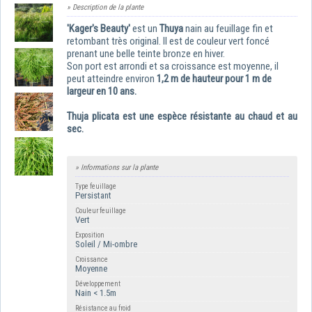
» Description de la plante
'Kager's Beauty'
est un
Thuya
nain au feuillage fin et
retombant très original. Il est de couleur vert foncé
prenant une belle teinte bronze en hiver.
Son port est arrondi et sa croissance est moyenne, il
peut atteindre environ
1,2 m de hauteur pour 1 m de
largeur en 10 ans.
Thuja plicata est une espèce résistante au chaud et au
sec.
» Informations sur la plante
Type feuillage
Persistant
Couleur feuillage
Vert
Exposition
Soleil / Mi-ombre
Croissance
Moyenne
Développement
Nain < 1.5m
Résistance au froid