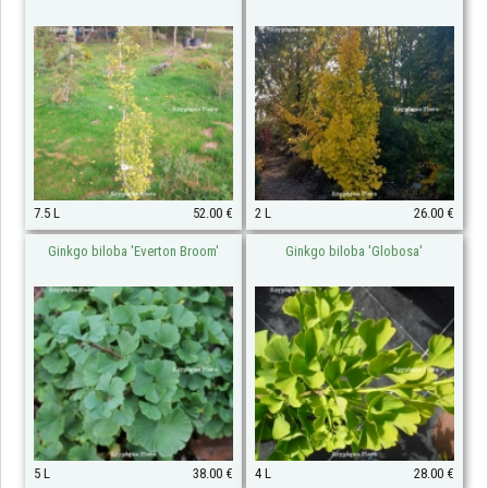
7.5 L
52.00 €
2 L
26.00 €
Ginkgo biloba 'Everton Broom'
Ginkgo biloba 'Globosa'
5 L
38.00 €
4 L
28.00 €