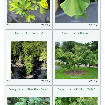
3 L
28.00 €
4 L
30.00 €
Ginkgo biloba 'Obelisk'
Ginkgo biloba 'Pendula'
2 L
28.00 €
3 L
42.00 €
Ginkgo biloba 'Pine Glenn Dwarf'
Ginkgo biloba 'Robbie's Twist'