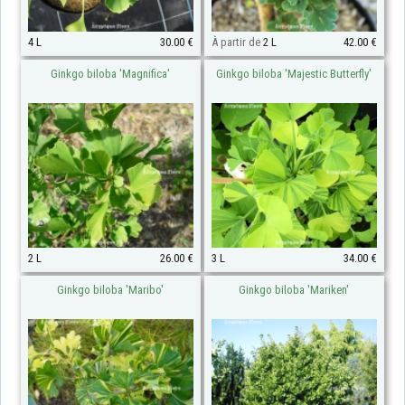
4 L
30.00 €
À partir de
2 L
42.00 €
Ginkgo biloba 'Magnifica'
Ginkgo biloba 'Majestic Butterfly'
2 L
26.00 €
3 L
34.00 €
Ginkgo biloba 'Maribo'
Ginkgo biloba 'Mariken'