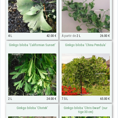
4 L
42.00 €
À partir de
2 L
26.00 €
Ginkgo biloba 'Californian Sunset'
Ginkgo biloba 'China Pendula'
2 L
24.00 €
7.5 L
65.00 €
Ginkgo biloba 'Chotek'
Ginkgo biloba 'Chris Dwarf' (sur
tige 30 cm)