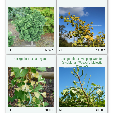
3 L
32.00 €
3 L
46.00 €
Ginkgo biloba 'Variegata'
Ginkgo biloba 'Weeping Wonder'
(syn.'Mutant Weeper', 'Majestic
Weeper')
3 L
28.00 €
5 L
48.00 €