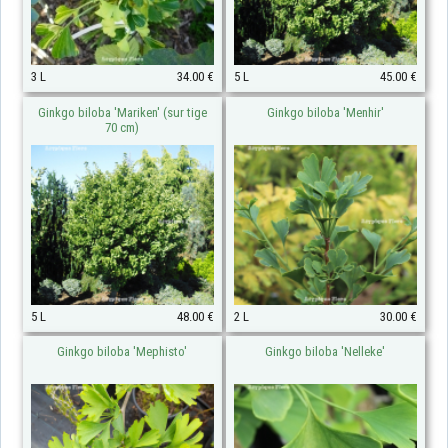
3 L
34.00 €
5 L
45.00 €
Ginkgo biloba 'Mariken' (sur tige
Ginkgo biloba 'Menhir'
70 cm)
5 L
48.00 €
2 L
30.00 €
Ginkgo biloba 'Mephisto'
Ginkgo biloba 'Nelleke'