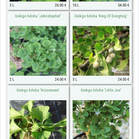
3 L
26.00 €
10 L
54.00 €
Ginkgo biloba 'Jehoshaphat'
Ginkgo biloba 'King Of Dongting'
2 L
24.00 €
3 L
24.00 €
Ginkgo biloba 'Krüssmann'
Ginkgo biloba 'Little Joe'