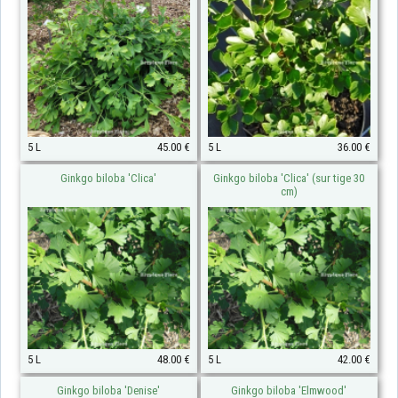
5 L
45.00 €
5 L
36.00 €
Ginkgo biloba 'Clica'
Ginkgo biloba 'Clica' (sur tige 30
cm)
5 L
48.00 €
5 L
42.00 €
Ginkgo biloba 'Denise'
Ginkgo biloba 'Elmwood'