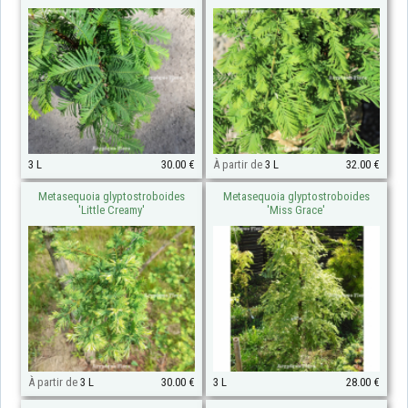
3 L
30.00 €
À partir de
3 L
32.00 €
Metasequoia glyptostroboides
Metasequoia glyptostroboides
'Little Creamy'
'Miss Grace'
À partir de
3 L
30.00 €
3 L
28.00 €