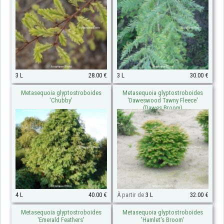
3 L
28.00 €
3 L
30.00 €
Metasequoia glyptostroboides
Metasequoia glyptostroboides
'Chubby'
'Daweswood Tawny Fleece'
(Dawes Broom)
4 L
40.00 €
À partir de
3 L
32.00 €
Metasequoia glyptostroboides
Metasequoia glyptostroboides
'Emerald Feathers'
'Hamlet's Broom'