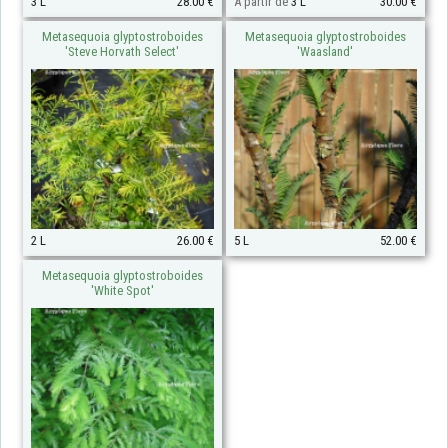
3 L
28.00 €
À partir de
3 L
30.00 €
Metasequoia glyptostroboides
Metasequoia glyptostroboides
'Steve Horvath Select'
'Waasland'
2 L
26.00 €
5 L
52.00 €
Metasequoia glyptostroboides
'White Spot'