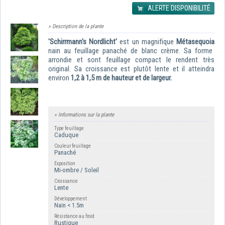
ALERTE DISPONIBILITÉ
» Description de la plante
'Schirrmann's Nordlicht'
est un m
agnifique
Métasequoia
nain au feuillage panaché de blanc crème. Sa forme
arrondie et sont feuillage compact le rendent très
original. Sa croissance est plutôt lente et il atteindra
environ
1,2 à 1,5 m de hauteur et de largeur.
» Informations sur la plante
Type feuillage
Caduque
Couleur feuillage
Panaché
Exposition
Mi-ombre / Soleil
Croissance
Lente
Développement
Nain < 1.5m
Résistance au froid
Rustique