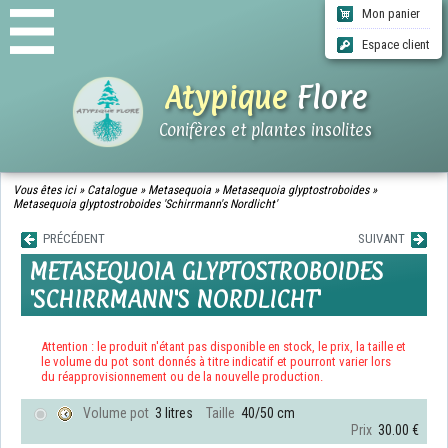
Mon panier
Espace client
Atypique
Flore
Conifères et plantes insolites
ACCUEIL
Vous êtes ici »
Catalogue
»
Metasequoia
»
Metasequoia glyptostroboides
»
Metasequoia glyptostroboides 'Schirrmann's Nordlicht'
CATALOGUE
QUI SOMMES-NOUS ?
PRÉCÉDENT
SUIVANT
INFOS LIVRAISONS
METASEQUOIA GLYPTOSTROBOIDES
CGV
'SCHIRRMANN'S NORDLICHT'
CONTACT
Attention : le produit n'étant pas disponible en stock, le prix, la taille et
le volume du pot sont donnés à titre indicatif et pourront varier lors
du réapprovisionnement ou de la nouvelle production.
Volume pot
3 litres
Taille
40/50 cm
Prix
30.00 €