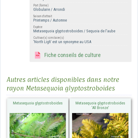
Port (forme)
Globulaire / Arrondi
Saison d'attrait
Printemps / Automne
Espèce
Metasequoia glyptostroboides / Sequoia de l'aube
Cultivar(s) similaire(s)
'North Ligh' est un synonyme au USA
Fiche conseils de culture
Autres articles disponibles dans notre
rayon Metasequoia glyptostroboides
Metasequoia glyptostroboides
Metasequoia glyptostroboides
'All Bronze'