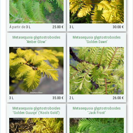
À partir de
3 L
25.00 €
3 L
30.00 €
Metasequoia glyptostroboides
Metasequoia glyptostroboides
'Amber Glow'
'Golden Dawn'
3 L
35.00 €
2 L
26.00 €
Metasequoia glyptostroboides
Metasequoia glyptostroboides
'Golden Guusje' ('Kools Gold')
'Jack Frost'