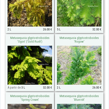
2 L
26.00 €
5 L
32.00 €
Metasequoia glyptostroboides
Metasequoia glyptostroboides
'Ogon' ('Gold Rush')
'Rogow'
À partir de
3 L
32.00 €
2 L
26.00 €
Metasequoia glyptostroboides
Metasequoia glyptostroboides
'Spring Cream'
'Blue-ish'