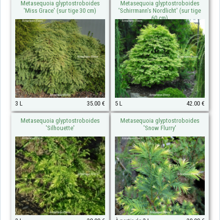
Metasequoia glyptostroboides
Metasequoia glyptostroboides
'Miss Grace' (sur tige 30 cm)
'Schirrmann's Nordlicht' (sur tige
60 cm)
3 L
35.00 €
5 L
42.00 €
Metasequoia glyptostroboides
Metasequoia glyptostroboides
'Silhouette'
'Snow Flurry'