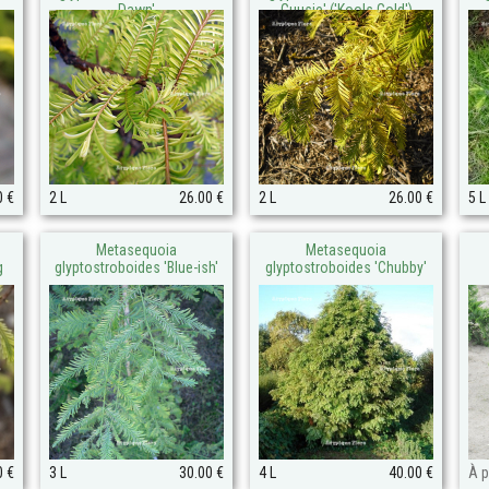
Dawn'
Guusje' ('Kools Gold')
0 €
2 L
26.00 €
2 L
26.00 €
5 L
Metasequoia
Metasequoia
g
glyptostroboides 'Blue-ish'
glyptostroboides 'Chubby'
0 €
3 L
30.00 €
4 L
40.00 €
À p