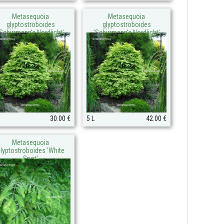
Metasequoia
Metasequoia
glyptostroboides
glyptostroboides
'Schirrmann's Nordlicht'
'Schirrmann's Nordlicht'
(sur tige 60 cm)
30.00 €
5 L
42.00 €
Metasequoia
lyptostroboides 'White
Spot'