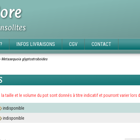
ore
insolites
?
INFOS LIVRAISONS
CGV
CONTACT
»
Metasequoia glyptostroboides
S
x, la taille et le volume du pot sont donnés à titre indicatif et pourront varier l
indisponible
indisponible