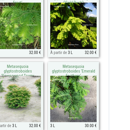
Frost'
('Gold Rush')
32.00 €
À partir de
3 L
32.00 €
Metasequoia
Metasequoia
glyptostroboides
glyptostroboides 'Emerald
'Daweswood Tawny
Feathers'
Fleece' (Dawes Broom)
artir de
3 L
32.00 €
3 L
30.00 €