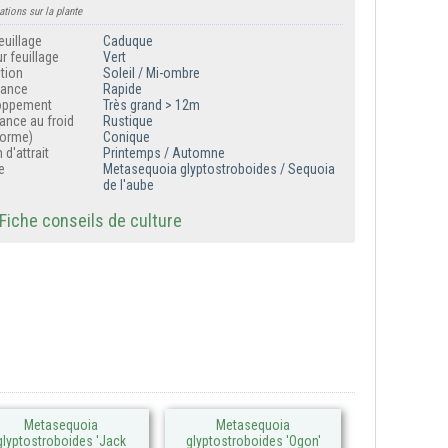
ations sur la plante
euillage
Caduque
r feuillage
Vert
tion
Soleil / Mi-ombre
sance
Rapide
oppement
Très grand > 12m
ance au froid
Rustique
forme)
Conique
 d'attrait
Printemps / Automne
e
Metasequoia glyptostroboides / Sequoia
de l'aube
iche conseils de culture
Metasequoia
Metasequoia
glyptostroboides 'Jack
glyptostroboides 'Ogon'