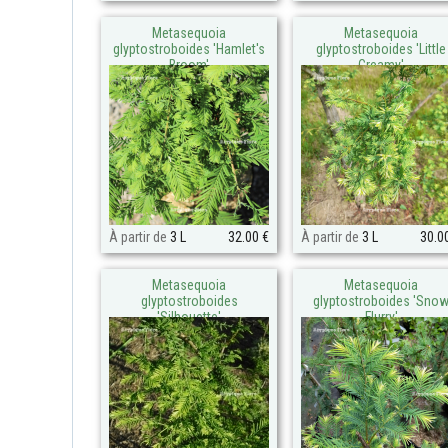
Metasequoia
Metasequoia
glyptostroboides 'Hamlet's
glyptostroboides 'Little
Broom'
Creamy'
À partir de
3 L
32.00 €
À partir de
3 L
30.0
Metasequoia
Metasequoia
glyptostroboides
glyptostroboides 'Sno
'Silhouette'
Flurry'