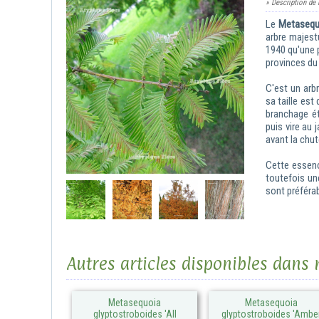
» Description de 
Le
Metasequ
arbre majest
1940 qu'une 
provinces du
C'est un arb
sa taille est
branchage ét
puis vire au
avant la chut
Cette essenc
toutefois un
sont préféra
Autres articles disponibles dans
Metasequoia
Metasequoia
glyptostroboides 'All
glyptostroboides 'Ambe