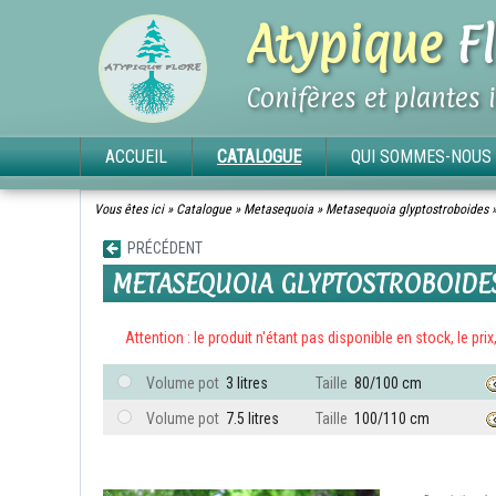
Atypique
Fl
Conifères et plantes 
ACCUEIL
CATALOGUE
QUI SOMMES-NOUS 
Vous êtes ici »
Catalogue
»
Metasequoia
»
Metasequoia glyptostroboides
PRÉCÉDENT
METASEQUOIA GLYPTOSTROBOIDE
Attention : le produit n'étant pas disponible en stock, le pri
Volume pot
3 litres
Taille
80/100 cm
Volume pot
7.5 litres
Taille
100/110 cm