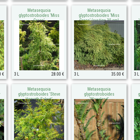
Metasequoia
Metasequoia
glyptostroboides 'Miss
glyptostroboides 'Miss
Grace'
Grace' (sur tige 30 cm)
0 €
3 L
28.00 €
3 L
35.00 €
3 L
Metasequoia
Metasequoia
w
glyptostroboides 'Steve
glyptostroboides
g
Horvath Select'
'Waasland'