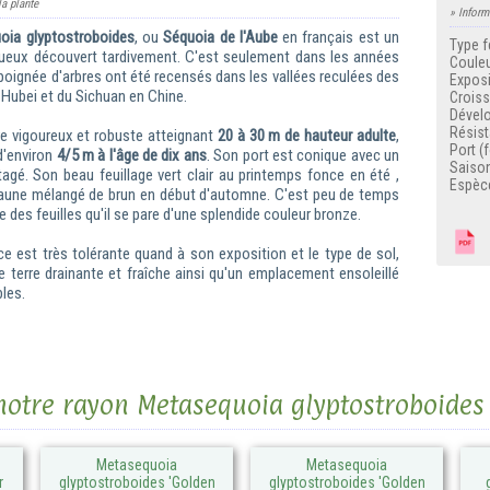
la plante
» Inform
oia glyptostroboides
, ou
Séquoia de l'Aube
en français est un
Type f
ueux découvert tardivement. C'est seulement dans les années
Couleu
poignée d'arbres ont été recensés dans les vallées reculées des
Exposi
 Hubei et du Sichuan en Chine.
Crois
Dével
Résist
re vigoureux et robuste atteignant
20 à 30 m de hauteur adulte
,
Port (
 d'environ
4/5 m à l'âge de dix ans
. Son port est conique avec un
Saison
agé. Son beau feuillage vert clair au printemps fonce en été ,
Espèc
 jaune mélangé de brun en début d'automne. C'est peu de temps
e des feuilles qu'il se pare d'une splendide couleur bronze.
F
e est très tolérante quand à son exposition et le type de sol,
e terre drainante et fraîche ainsi qu'un emplacement ensoleillé
bles.
 notre rayon Metasequoia glyptostroboides
Metasequoia
Metasequoia
r
glyptostroboides 'Golden
glyptostroboides 'Golden