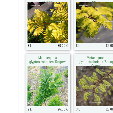
Bronze'
Glow'
3 L
30.00 €
3 L
35.0
Metasequoia
Metasequoia
glyptostroboides 'Rogow'
glyptostroboides 'Sprin
Cream'
2 L
26.00 €
3 L
28.0