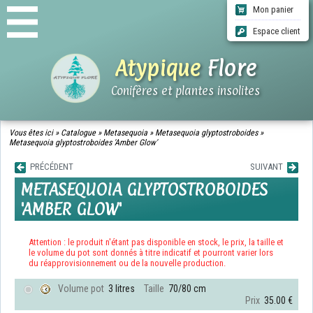
Mon panier
Espace client
Atypique
Flore
Conifères et plantes insolites
ACCUEIL
Vous êtes ici »
Catalogue
»
Metasequoia
»
Metasequoia glyptostroboides
»
Metasequoia glyptostroboides 'Amber Glow'
CATALOGUE
QUI SOMMES-NOUS ?
PRÉCÉDENT
SUIVANT
INFOS LIVRAISONS
METASEQUOIA GLYPTOSTROBOIDES
CGV
'AMBER GLOW'
CONTACT
Attention : le produit n'étant pas disponible en stock, le prix, la taille et
le volume du pot sont donnés à titre indicatif et pourront varier lors
du réapprovisionnement ou de la nouvelle production.
Volume pot
3 litres
Taille
70/80 cm
Prix
35.00 €