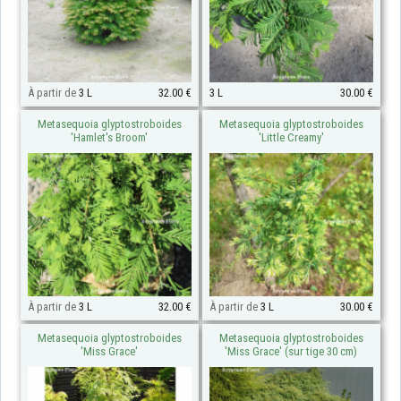
À partir de
3 L
32.00 €
3 L
30.00 €
Metasequoia glyptostroboides
Metasequoia glyptostroboides
'Hamlet's Broom'
'Little Creamy'
À partir de
3 L
32.00 €
À partir de
3 L
30.00 €
Metasequoia glyptostroboides
Metasequoia glyptostroboides
'Miss Grace'
'Miss Grace' (sur tige 30 cm)