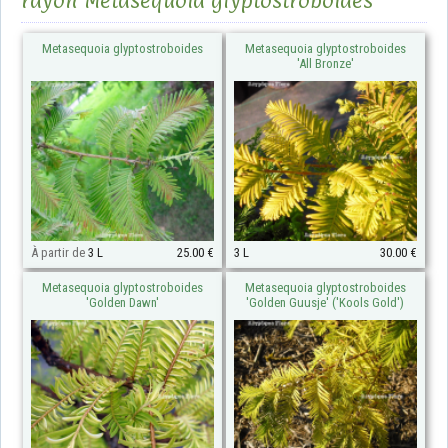
rayon Metasequoia glyptostroboides
Metasequoia glyptostroboides
Metasequoia glyptostroboides
'All Bronze'
À partir de
3 L
25.00 €
3 L
30.00 €
Metasequoia glyptostroboides
Metasequoia glyptostroboides
'Golden Dawn'
'Golden Guusje' ('Kools Gold')