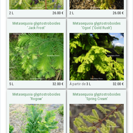
2 L
26.00 €
2 L
26.00 €
Metasequoia glyptostroboides
Metasequoia glyptostroboides
'Jack Frost'
'Ogon' ('Gold Rush')
5 L
32.00 €
À partir de
3 L
32.00 €
Metasequoia glyptostroboides
Metasequoia glyptostroboides
'Rogow'
'Spring Cream'