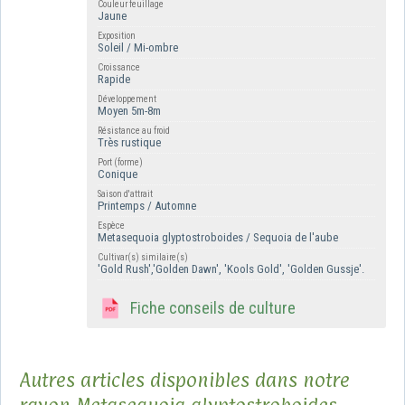
Couleur feuillage
Jaune
Exposition
Soleil / Mi-ombre
Croissance
Rapide
Développement
Moyen 5m-8m
Résistance au froid
Très rustique
Port (forme)
Conique
Saison d'attrait
Printemps / Automne
Espèce
Metasequoia glyptostroboides / Sequoia de l'aube
Cultivar(s) similaire(s)
'Gold Rush','Golden Dawn', 'Kools Gold', 'Golden Gussje'.
Fiche conseils de culture
Autres articles disponibles dans notre