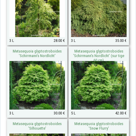
3 L
28.00 €
3 L
35.00 €
Metasequoia glyptostroboides
Metasequoia glyptostroboides
'Schirrmann's Nordlicht'
'Schirrmann's Nordlicht' (sur tige
60 cm)
3 L
30.00 €
5 L
42.00 €
Metasequoia glyptostroboides
Metasequoia glyptostroboides
'Silhouette'
'Snow Flurry'