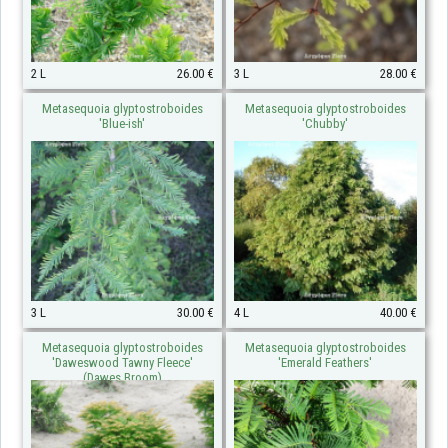
2 L
26.00 €
3 L
28.00 €
Metasequoia glyptostroboides
Metasequoia glyptostroboides
'Blue-ish'
'Chubby'
3 L
30.00 €
4 L
40.00 €
Metasequoia glyptostroboides
Metasequoia glyptostroboides
'Daweswood Tawny Fleece'
'Emerald Feathers'
(Dawes Broom)