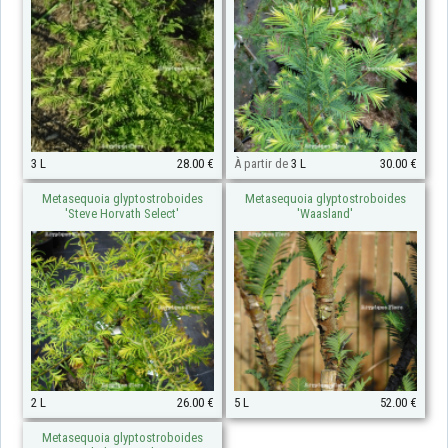
3 L
28.00 €
À partir de
3 L
30.00 €
Metasequoia glyptostroboides
Metasequoia glyptostroboides
'Steve Horvath Select'
'Waasland'
2 L
26.00 €
5 L
52.00 €
Metasequoia glyptostroboides