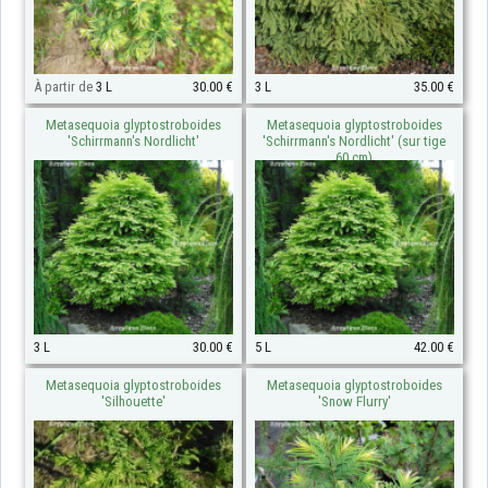
À partir de
3 L
30.00 €
3 L
35.00 €
Metasequoia glyptostroboides
Metasequoia glyptostroboides
'Schirrmann's Nordlicht'
'Schirrmann's Nordlicht' (sur tige
60 cm)
3 L
30.00 €
5 L
42.00 €
Metasequoia glyptostroboides
Metasequoia glyptostroboides
'Silhouette'
'Snow Flurry'