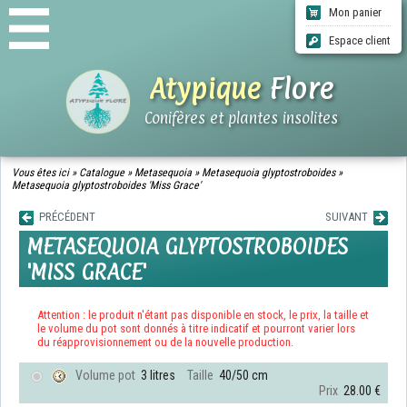
Mon panier
Espace client
Atypique
Flore
Conifères et plantes insolites
ACCUEIL
Vous êtes ici »
Catalogue
»
Metasequoia
»
Metasequoia glyptostroboides
»
Metasequoia glyptostroboides 'Miss Grace'
CATALOGUE
QUI SOMMES-NOUS ?
PRÉCÉDENT
SUIVANT
INFOS LIVRAISONS
METASEQUOIA GLYPTOSTROBOIDES
CGV
'MISS GRACE'
CONTACT
Attention : le produit n'étant pas disponible en stock, le prix, la taille et
le volume du pot sont donnés à titre indicatif et pourront varier lors
du réapprovisionnement ou de la nouvelle production.
Volume pot
3 litres
Taille
40/50 cm
Prix
28.00 €