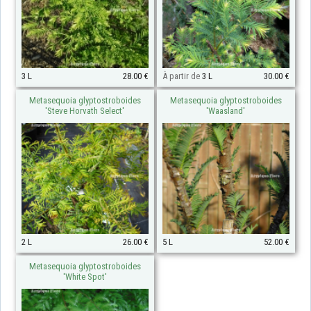
3 L
28.00 €
À partir de
3 L
30.00 €
Metasequoia glyptostroboides
Metasequoia glyptostroboides
'Steve Horvath Select'
'Waasland'
2 L
26.00 €
5 L
52.00 €
Metasequoia glyptostroboides
'White Spot'