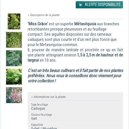
ALERTE DISPONIBILITÉ
» Description de la plante
'Miss Grâce'
est un superbe
Métaséquoia
aux branches
retombantes presque pleureuses et au feuillage
compact. Ses aiguilles disposées sur des rameaux
caduques sont plus courte et d'un vert plus foncé que
pour le Metasequoia commun.
IL pousse de manière latérale et prostrée ce qu en fait
une plante atteignant environ
1,5 à 2,5 m de hauteur et de
largeur
en 10 ans.
C'est un très beaux cultivars et il fait partie de nos plantes
préférées. Nous vous le conseillons donc vivement pour
votre collection !
» Informations sur la plante
Type feuillage
Caduque
Couleur feuillage
Vert
Exposition
Soleil / Mi-ombre