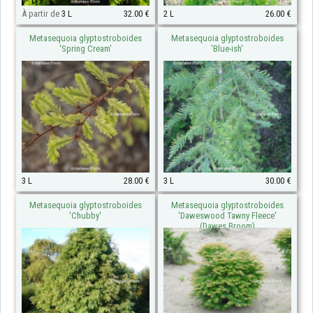
À partir de
3 L
32.00 €
2 L
26.00 €
Metasequoia glyptostroboides
Metasequoia glyptostroboides
'Spring Cream'
'Blue-ish'
3 L
28.00 €
3 L
30.00 €
Metasequoia glyptostroboides
Metasequoia glyptostroboides
'Chubby'
'Daweswood Tawny Fleece'
(Dawes Broom)