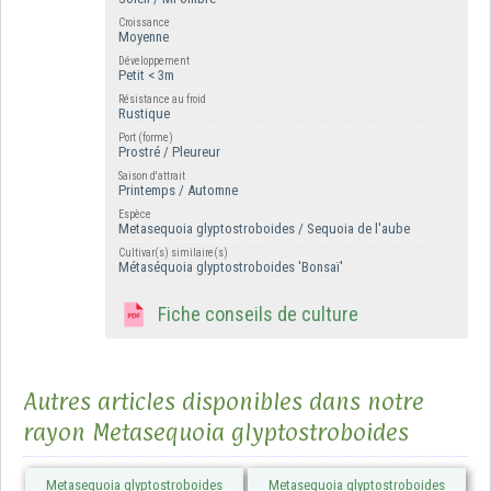
Croissance
Moyenne
Développement
Petit < 3m
Résistance au froid
Rustique
Port (forme)
Prostré / Pleureur
Saison d'attrait
Printemps / Automne
Espèce
Metasequoia glyptostroboides / Sequoia de l'aube
Cultivar(s) similaire(s)
Métaséquoia glyptostroboides 'Bonsaï'
Fiche conseils de culture
Autres articles disponibles dans notre
rayon Metasequoia glyptostroboides
Metasequoia glyptostroboides
Metasequoia glyptostroboides