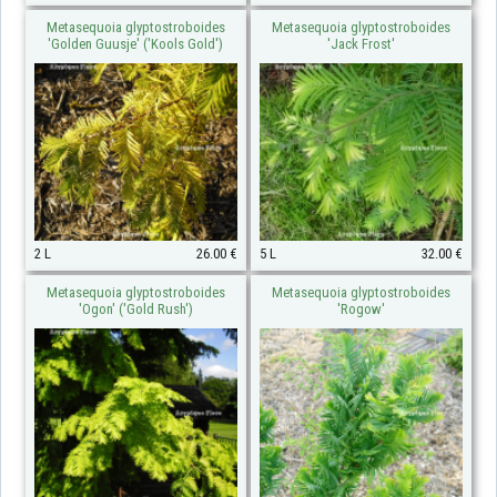
Metasequoia glyptostroboides
Metasequoia glyptostroboides
'Golden Guusje' ('Kools Gold')
'Jack Frost'
2 L
26.00 €
5 L
32.00 €
Metasequoia glyptostroboides
Metasequoia glyptostroboides
'Ogon' ('Gold Rush')
'Rogow'