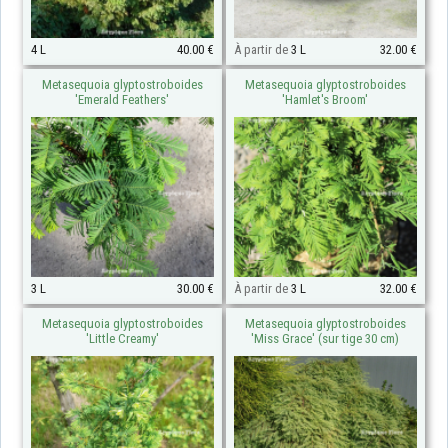
4 L
40.00 €
À partir de
3 L
32.00 €
Metasequoia glyptostroboides
Metasequoia glyptostroboides
'Emerald Feathers'
'Hamlet's Broom'
3 L
30.00 €
À partir de
3 L
32.00 €
Metasequoia glyptostroboides
Metasequoia glyptostroboides
'Little Creamy'
'Miss Grace' (sur tige 30 cm)