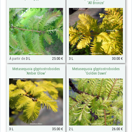
'All Bronze'
À partir de
3 L
25.00 €
3 L
30.00 €
Metasequoia glyptostroboides
Metasequoia glyptostroboides
'Amber Glow'
'Golden Dawn'
3 L
35.00 €
2 L
26.00 €