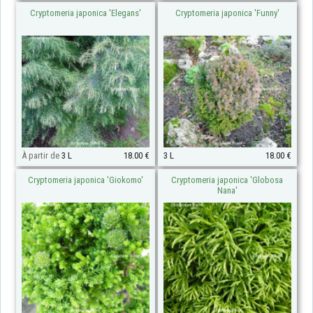
Cryptomeria japonica 'Elegans'
Cryptomeria japonica 'Funny'
À partir de
3 L
18.00 €
3 L
18.00 €
Cryptomeria japonica 'Giokomo'
Cryptomeria japonica 'Globosa
Nana'