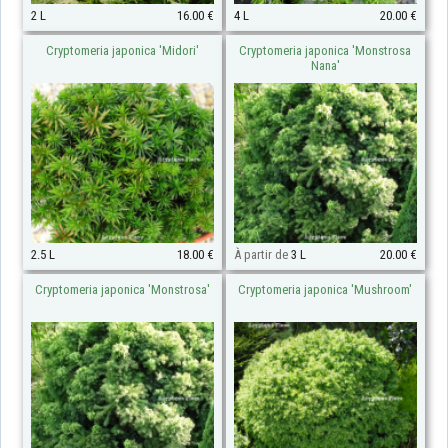
2 L
16.00 €
4 L
20.00 €
Cryptomeria japonica 'Midori'
Cryptomeria japonica 'Monstrosa
Nana'
2.5 L
18.00 €
À partir de
3 L
20.00 €
Cryptomeria japonica 'Monstrosa'
Cryptomeria japonica 'Mushroom'