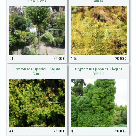
tige 60 cm)
Aurea'
5 L
46.00 €
1.5 L
20.00 €
Cryptomeria japonica 'Elegans
Cryptomeria japonica 'Elegans
Nana'
Viridis'
4 L
22.00 €
3 L
20.00 €