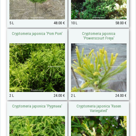
5 L
48.00 €
10 L
58.00 €
Cryptomeria japonica 'Pom Pom'
Cryptomeria japonica
'Powerscourt Freya'
2 L
24.00 €
2 L
24.00 €
Cryptomeria japonica 'Pygmaea'
Cryptomeria japonica 'Rasen
Variegated'