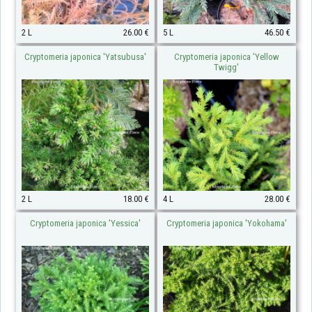
2 L
26.00 €
5 L
46.50 €
Cryptomeria japonica 'Yatsubusa'
Cryptomeria japonica 'Yellow
Twigg'
2 L
18.00 €
4 L
28.00 €
Cryptomeria japonica 'Yessica'
Cryptomeria japonica 'Yokohama'