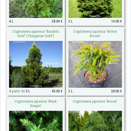
4 L
28.00 €
2 L
14.00 €
Cryptomeria japonica 'Barabits
Cryptomeria japonica 'Bicton
Gold' ('Hungarian Gold')
Broom'
À partir de
5 L
45.00 €
2 L
28.00 €
Cryptomeria japonica 'Black
Cryptomeria japonica 'Broom'
Dragon'