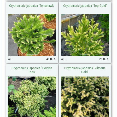
Cryptomeria japonica 'Tomahawk'
Cryptomeria japonica 'Top Gold'
4 L
48.00 €
4 L
28.00 €
Cryptomeria japonica 'Twinkle
Cryptomeria japonica 'Vilmorin
Toes'
Gold'