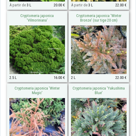
À partir de
3 L
20.00 €
À partir de
3 L
22.00 €
Cryptomeria japonica
Cryptomeria japonica 'Winter
'Vilmoriniana'
Bronze' (sur tige 20 cm)
2.5 L
16.00 €
2 L
22.00 €
Cryptomeria japonica 'Winter
Cryptomeria japonica 'Yakushima
Magic'
Blue'