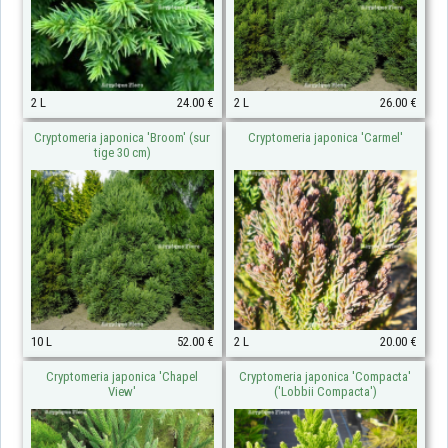
2 L
24.00 €
2 L
26.00 €
Cryptomeria japonica 'Broom' (sur
Cryptomeria japonica 'Carmel'
tige 30 cm)
10 L
52.00 €
2 L
20.00 €
Cryptomeria japonica 'Chapel
Cryptomeria japonica 'Compacta'
View'
('Lobbii Compacta')