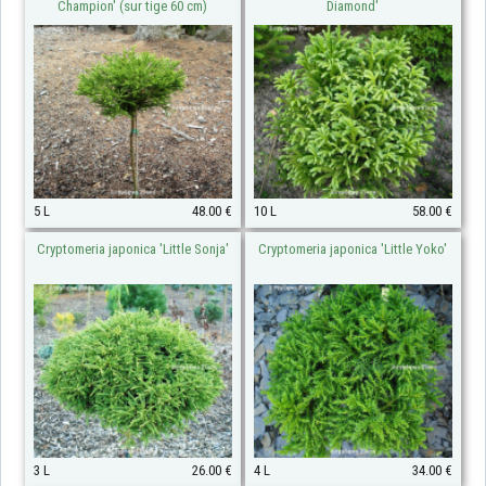
Champion' (sur tige 60 cm)
Diamond'
5 L
48.00 €
10 L
58.00 €
Cryptomeria japonica 'Little Sonja'
Cryptomeria japonica 'Little Yoko'
3 L
26.00 €
4 L
34.00 €