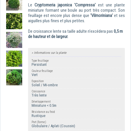
Le
Cryptomeria japonica 'Compressa'
est une plante
miniature formant une boule au port très compact. Son
feuillage est encore plus dense que
'Vilmoriniana'
et ses
aiguilles plus fines et plus petites.
De croissance lente sa taille adulte n'excédera pas
0,5 m
de hauteur et de largeur.
» Informations sur la plante
Type feuillage
Persistant
Couleur feuillage
Vert
Exposition
Soleil / Mi-ombre
Croissance
Très lente
Développement
Miniature < 0.5m
Résistance au froid
Rustique
Port (forme)
Globulaire / Aplati (Coussin)