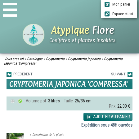
Mon panier
Espace client
Atypique
Flore
Conifères et plantes insolites
ACCUEIL
Vous êtes ici »
Catalogue
»
Cryptomeria
»
Cryptomeria japonica
»
Cryptomeria
japonica 'Compressa'
CATALOGUE
QUI SOMMES-NOUS ?
PRÉCÉDENT
SUIVANT
INFOS LIVRAISONS
CRYPTOMERIA JAPONICA 'COMPRESSA'
CGV
CONTACT
Volume pot
3 litres
Taille
25/35 cm
Prix
22.00 €
AJOUTER AU PANIER
Expédition sous 48H ouvrées
» Description de la plante