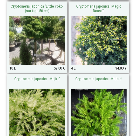
Cryptomeria japonica 'Little Yoko'
Cryptomeria japonica 'Magic
(sur tige 50 cm)
Bonsaï'
10 L
52.00 €
4 L
34.00 €
Cryptomeria japonica 'Mejiro'
Cryptomeria japonica 'Midare'