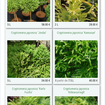
5 L
58.00 €
2 L
28.00 €
Cryptomeria japonica 'Jindai'
Cryptomeria japonica 'Kamasan'
5 L
34.00 €
À partir de
7.5 L
40.00 €
Cryptomeria japonica 'Karls
Cryptomeria japonica
Fuchs'
'Kilmacurragh'