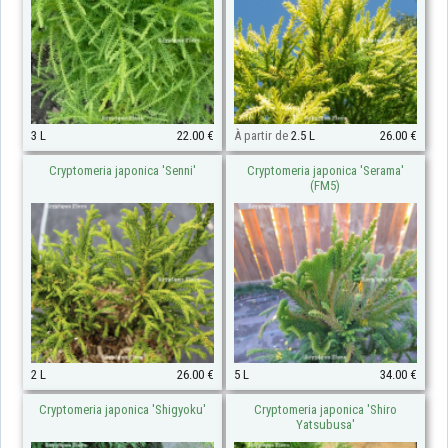
3 L
22.00 €
À partir de
2.5 L
26.00 €
Cryptomeria japonica 'Senni'
Cryptomeria japonica 'Serama'
(FM5)
2 L
26.00 €
5 L
34.00 €
Cryptomeria japonica 'Shigyoku'
Cryptomeria japonica 'Shiro
Yatsubusa'