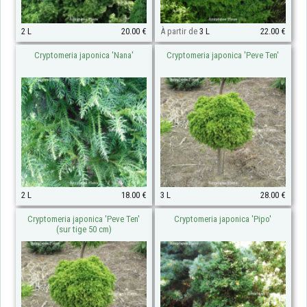
2 L
20.00 €
À partir de
3 L
22.00 €
Cryptomeria japonica 'Nana'
Cryptomeria japonica 'Peve Ten'
2 L
18.00 €
3 L
28.00 €
Cryptomeria japonica 'Peve Ten'
Cryptomeria japonica 'Pipo'
(sur tige 50 cm)