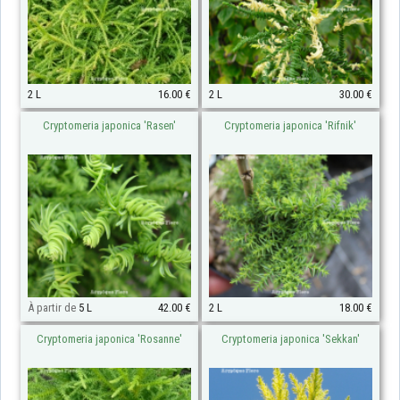
2 L
16.00 €
2 L
30.00 €
Cryptomeria japonica 'Rasen'
Cryptomeria japonica 'Rifnik'
À partir de
5 L
42.00 €
2 L
18.00 €
Cryptomeria japonica 'Rosanne'
Cryptomeria japonica 'Sekkan'