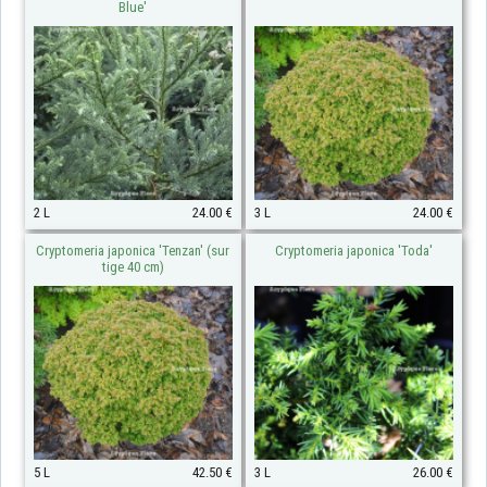
Blue'
2 L
24.00 €
3 L
24.00 €
Cryptomeria japonica 'Tenzan' (sur
Cryptomeria japonica 'Toda'
tige 40 cm)
5 L
42.50 €
3 L
26.00 €