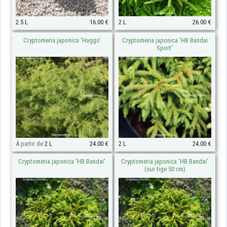
2.5 L
16.00 €
2 L
26.00 €
Cryptomeria japonica 'Haggo'
Cryptomeria japonica 'HB Bandai
Sport'
À partir de
2 L
24.00 €
2 L
24.00 €
Cryptomeria japonica 'HB Bandai'
Cryptomeria japonica 'HB Bandai'
(sur tige 50 cm)