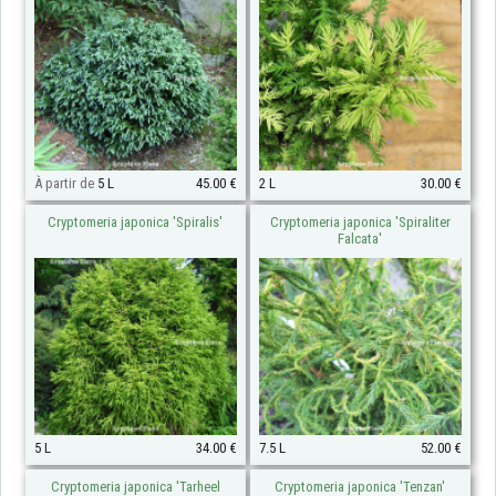
À partir de
5 L
45.00 €
2 L
30.00 €
Cryptomeria japonica 'Spiralis'
Cryptomeria japonica 'Spiraliter
Falcata'
5 L
34.00 €
7.5 L
52.00 €
Cryptomeria japonica 'Tarheel
Cryptomeria japonica 'Tenzan'