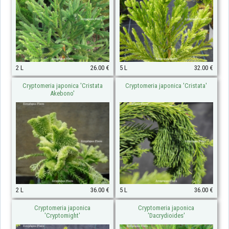
2 L
26.00 €
5 L
32.00 €
Cryptomeria japonica 'Cristata
Cryptomeria japonica 'Cristata'
Akebono'
2 L
36.00 €
5 L
36.00 €
Cryptomeria japonica
Cryptomeria japonica
'Cryptomight'
'Dacrydioides'