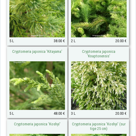
5 L
38.00 €
2 L
20.00 €
Cryptomeria japonica 'Kitayama'
Cryptomeria japonica
'Knaptonensis'
5 L
48.00 €
3 L
20.00 €
Cryptomeria japonica 'Koshyi'
Cryptomeria japonica 'Koshyi' (sur
tige 25 cm)