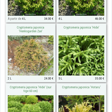
À partir de
4 L
34.00 €
4 L
46.00 €
Cryptomeria japonica
Cryptomeria japonica 'Hide'
'Henksgarden Zan'
2 L
24.00 €
5 L
35.00 €
Cryptomeria japonica 'Hide' (sur
Cryptomeria japonica 'Hotaru'
tige 60 cm)