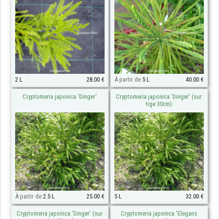
2 L
28.00 €
À partir de
5 L
40.00 €
Cryptomeria japonica 'Dinger'
Cryptomeria japonica 'Dinger' (sur
tige 30cm)
À partir de
2.5 L
25.00 €
5 L
32.00 €
Cryptomeria japonica 'Dinger' (sur
Cryptomeria japonica 'Elegans