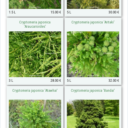
1.5 L
15.00 €
5 L
30.00 €
Cryptomeria japonica
Cryptomeria japonica 'Aritaki'
'Araucarioides'
3 L
28.00 €
5 L
32.00 €
Cryptomeria japonica 'Atawhai'
Cryptomeria japonica 'Bandai'