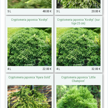
5 L
48.00 €
3 L
20.00 €
Cryptomeria japonica 'Koshyi'
Cryptomeria japonica 'Koshyi' (sur
tige 25 cm)
4 L
22.00 €
4 L
32.00 €
Cryptomeria japonica 'Kyara Gold'
Cryptomeria japonica 'Little
Champion'