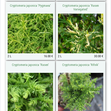
Cryptomeria japonica 'Pygmaea'
Cryptomeria japonica 'Rasen
Variegated'
2 L
16.00 €
2 L
30.00 €
Cryptomeria japonica 'Rasen'
Cryptomeria japonica 'Rifnik'