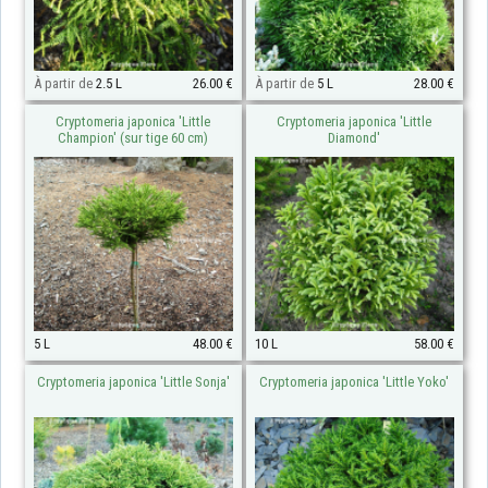
À partir de
2.5 L
26.00 €
À partir de
5 L
28.00 €
Cryptomeria japonica 'Little
Cryptomeria japonica 'Little
Champion' (sur tige 60 cm)
Diamond'
5 L
48.00 €
10 L
58.00 €
Cryptomeria japonica 'Little Sonja'
Cryptomeria japonica 'Little Yoko'