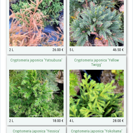
2 L
26.00 €
5 L
46.50 €
Cryptomeria japonica 'Yatsubusa'
Cryptomeria japonica 'Yellow
Twigg'
2 L
18.00 €
4 L
28.00 €
Cryptomeria japonica 'Yessica'
Cryptomeria japonica 'Yokohama'