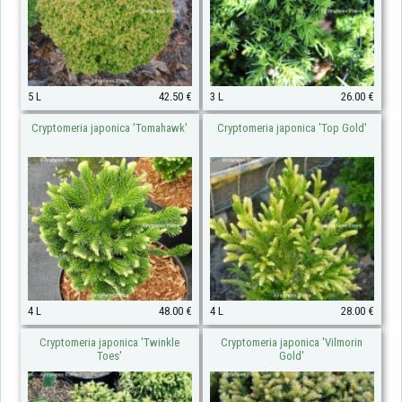
5 L
42.50 €
3 L
26.00 €
Cryptomeria japonica 'Tomahawk'
Cryptomeria japonica 'Top Gold'
4 L
48.00 €
4 L
28.00 €
Cryptomeria japonica 'Twinkle
Cryptomeria japonica 'Vilmorin
Toes'
Gold'