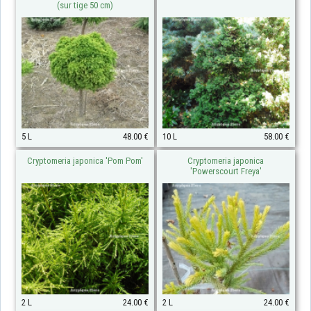
(sur tige 50 cm)
5 L
48.00 €
10 L
58.00 €
Cryptomeria japonica 'Pom Pom'
Cryptomeria japonica
'Powerscourt Freya'
2 L
24.00 €
2 L
24.00 €