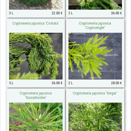
3 L
22.00 €
2 L
36.00 €
Cryptomeria japonica 'Cristata'
Cryptomeria japonica
'Cryptomight'
5 L
36.00 €
2 L
28.00 €
Cryptomeria japonica
Cryptomeria japonica 'Dinger'
'Dacrydioides'