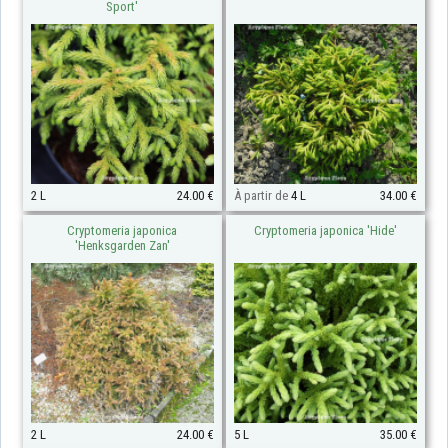
Sport'
2 L
24.00 €
À partir de
4 L
34.00 €
Cryptomeria japonica
Cryptomeria japonica 'Hide'
'Henksgarden Zan'
2 L
24.00 €
5 L
35.00 €