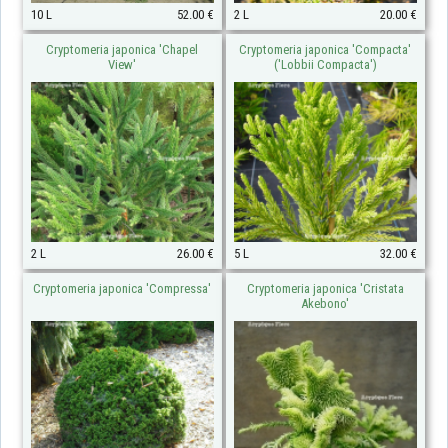
10 L
52.00 €
2 L
20.00 €
Cryptomeria japonica 'Chapel
Cryptomeria japonica 'Compacta'
View'
('Lobbii Compacta')
2 L
26.00 €
5 L
32.00 €
Cryptomeria japonica 'Compressa'
Cryptomeria japonica 'Cristata
Akebono'