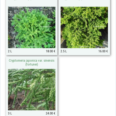
2 L
18.00 €
2.5 L
16.00 €
Cryptomeria japonica var. sinensis
(fortunei)
3 L
24.00 €