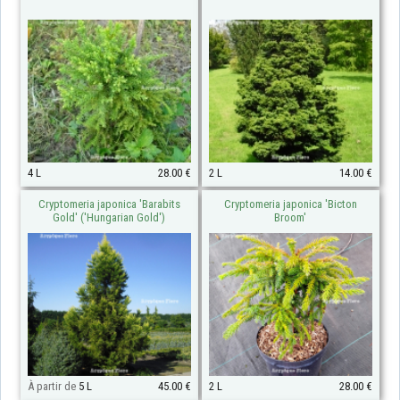
4 L
28.00 €
2 L
14.00 €
Cryptomeria japonica 'Barabits
Cryptomeria japonica 'Bicton
Gold' ('Hungarian Gold')
Broom'
À partir de
5 L
45.00 €
2 L
28.00 €