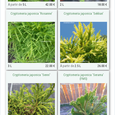
À partir de
5 L
42.00 €
2 L
18.00 €
Cryptomeria japonica 'Rosanne'
Cryptomeria japonica 'Sekkan'
3 L
22.00 €
À partir de
2.5 L
26.00 €
Cryptomeria japonica 'Senni'
Cryptomeria japonica 'Serama'
(FM5)