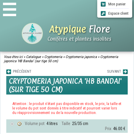
Mon panier
Espace client
Atypique
Flore
Conifères et plantes insolites
ACCUEIL
Vous êtes ici »
Catalogue
»
Cryptomeria
»
Cryptomeria japonica
»
Cryptomeria
japonica 'HB Bandai' (sur tige 50 cm)
CATALOGUE
QUI SOMMES-NOUS ?
PRÉCÉDENT
SUIVANT
INFOS LIVRAISONS
CRYPTOMERIA JAPONICA 'HB BANDAI'
CGV
(SUR TIGE 50 CM)
CONTACT
Attention : le produit n'étant pas disponible en stock, le prix, la taille et
le volume du pot sont donnés à titre indicatif et pourront varier lors
du réapprovisionnement ou de la nouvelle production.
Volume pot
4 litres
Taille
25/35 cm
Prix
46.00 €