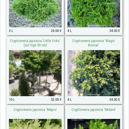
3 L
26.00 €
4 L
34.00 €
Cryptomeria japonica 'Little Yoko'
Cryptomeria japonica 'Magic
(sur tige 50 cm)
Bonsaï'
10 L
52.00 €
4 L
34.00 €
Cryptomeria japonica 'Mejiro'
Cryptomeria japonica 'Midare'