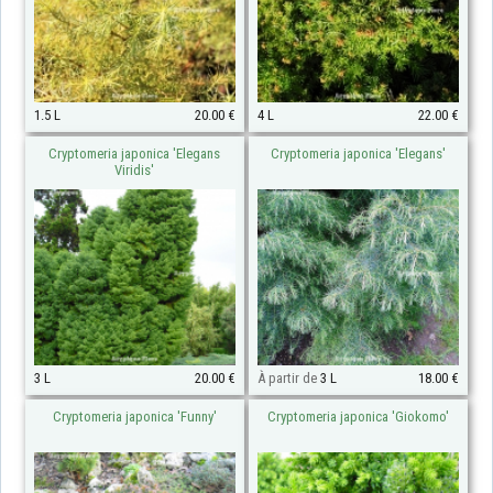
1.5 L
20.00 €
4 L
22.00 €
Cryptomeria japonica 'Elegans
Cryptomeria japonica 'Elegans'
Viridis'
3 L
20.00 €
À partir de
3 L
18.00 €
Cryptomeria japonica 'Funny'
Cryptomeria japonica 'Giokomo'