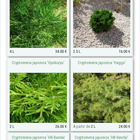
4 L
34.00 €
2.5 L
16.00 €
Cryptomeria japonica 'Gyokuryu'
Cryptomeria japonica 'Haggo'
2 L
26.00 €
À partir de
2 L
24.00 €
Cryptomeria japonica 'HB Bandai
Cryptomeria japonica 'HB Bandai'