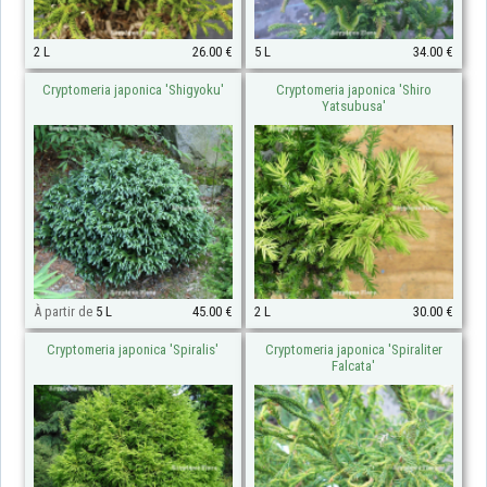
2 L
26.00 €
5 L
34.00 €
Cryptomeria japonica 'Shigyoku'
Cryptomeria japonica 'Shiro
Yatsubusa'
À partir de
5 L
45.00 €
2 L
30.00 €
Cryptomeria japonica 'Spiralis'
Cryptomeria japonica 'Spiraliter
Falcata'