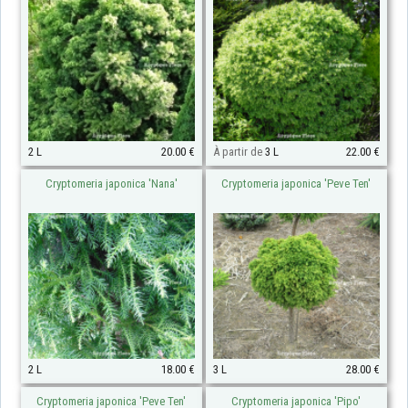
2 L
20.00 €
À partir de
3 L
22.00 €
Cryptomeria japonica 'Nana'
Cryptomeria japonica 'Peve Ten'
2 L
18.00 €
3 L
28.00 €
Cryptomeria japonica 'Peve Ten'
Cryptomeria japonica 'Pipo'