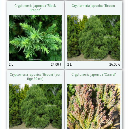
Cryptomeria japonica 'Black
Cryptomeria japonica 'Broom'
Dragon'
2 L
24.00 €
2 L
26.00 €
Cryptomeria japonica 'Broom' (sur
Cryptomeria japonica 'Carmel'
tige 30 cm)