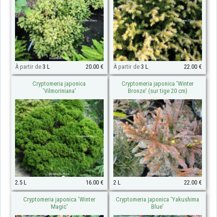
À partir de
3 L
20.00 €
À partir de
3 L
22.00 €
Cryptomeria japonica
Cryptomeria japonica 'Winter
'Vilmoriniana'
Bronze' (sur tige 20 cm)
2.5 L
16.00 €
2 L
22.00 €
Cryptomeria japonica 'Winter
Cryptomeria japonica 'Yakushima
Magic'
Blue'