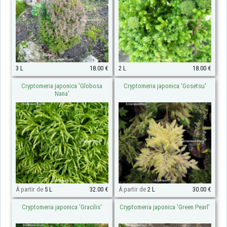
3 L
18.00 €
2 L
18.00 €
Cryptomeria japonica 'Globosa
Cryptomeria japonica 'Gosetsu'
Nana'
À partir de
5 L
32.00 €
À partir de
2 L
30.00 €
Cryptomeria japonica 'Gracilis'
Cryptomeria japonica 'Green Pearl'