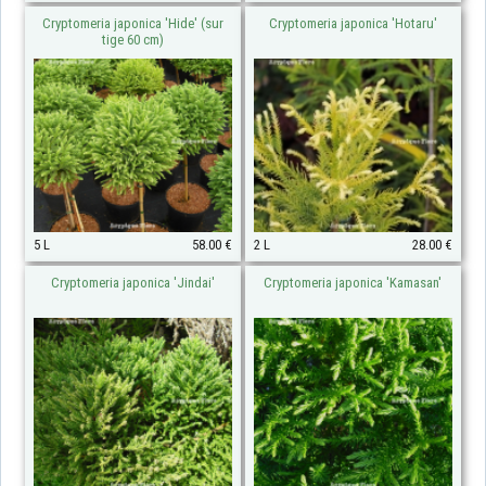
Cryptomeria japonica 'Hide' (sur
Cryptomeria japonica 'Hotaru'
tige 60 cm)
5 L
58.00 €
2 L
28.00 €
Cryptomeria japonica 'Jindai'
Cryptomeria japonica 'Kamasan'