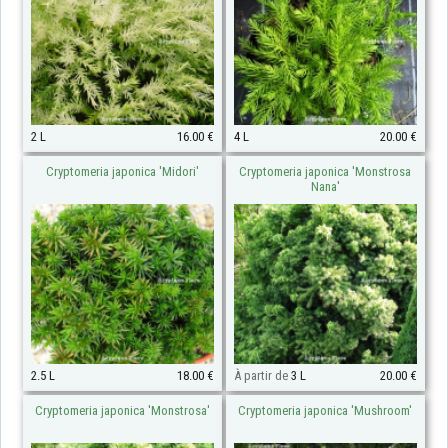
2 L
16.00 €
4 L
20.00 €
Cryptomeria japonica 'Midori'
Cryptomeria japonica 'Monstrosa
Nana'
2.5 L
18.00 €
À partir de
3 L
20.00 €
Cryptomeria japonica 'Monstrosa'
Cryptomeria japonica 'Mushroom'