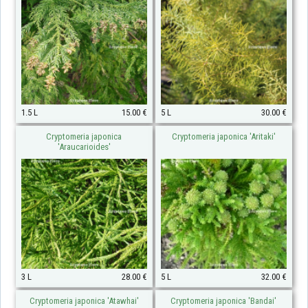
1.5 L
15.00 €
5 L
30.00 €
Cryptomeria japonica
Cryptomeria japonica 'Aritaki'
'Araucarioides'
3 L
28.00 €
5 L
32.00 €
Cryptomeria japonica 'Atawhai'
Cryptomeria japonica 'Bandai'