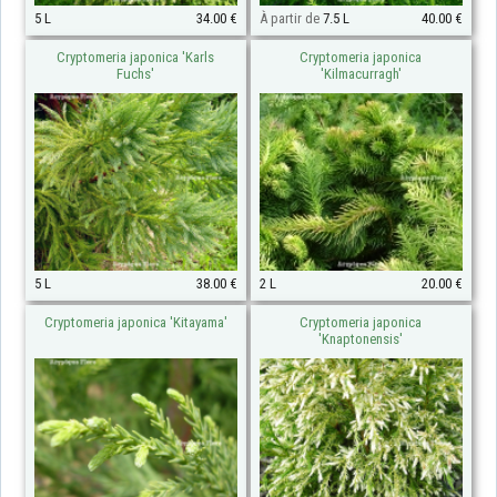
5 L
34.00 €
À partir de
7.5 L
40.00 €
Cryptomeria japonica 'Karls
Cryptomeria japonica
Fuchs'
'Kilmacurragh'
5 L
38.00 €
2 L
20.00 €
Cryptomeria japonica 'Kitayama'
Cryptomeria japonica
'Knaptonensis'