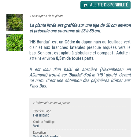
ALERTE DISPONIBILITÉ
» Description de la plante
La plante livrée est greffée sur une tige de 50 cm environ
et présente une couronne de 25 à 35 cm.
'HB Bandai'
est un
Cèdre du Japon
nain au feuillage vert
clair et aux branches latérales presque arquées vers le
bas. Son port est aplati à globulaire et compact . Adulte il
atteint environ
0,5 m de toutes parts
.
Il est issu d'un balai de sorcière (Hexenbesen en
Allemand) trouvé sur
'Bandai'
d'où le "HB" ajouté devant
ce nom. C'est une obtention des pépinières Bömer aux
Pays-Bas.
» Informations sur la plante
Type feuillage
Persistant
Couleur feuillage
Vert
Exposition
Soleil / Mi-ombre