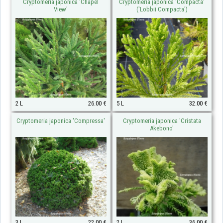
Cryptomeria japonica 'Chapel
Cryptomeria japonica 'Compacta'
View'
('Lobbii Compacta')
2 L
26.00 €
5 L
32.00 €
Cryptomeria japonica 'Compressa'
Cryptomeria japonica 'Cristata
Akebono'
3 L
22.00 €
2 L
36.00 €