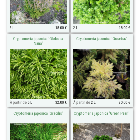
3 L
18.00 €
2 L
18.00 €
Cryptomeria japonica 'Globosa
Cryptomeria japonica 'Gosetsu'
Nana'
À partir de
5 L
32.00 €
À partir de
2 L
30.00 €
Cryptomeria japonica 'Gracilis'
Cryptomeria japonica 'Green Pearl'