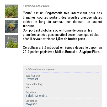
» Description de la plante
'Senni'
est un
Cryptomeria
très intéressant pour s
es
branches courtes portant des aiguilles presque plates
colées le long du rameau leur donnant un aspect
filiforme.
Son port est globulaire ou en forme de coussin les
premières années puis ensuite il devient conique et plus
aéré.
Il devrait atteindre
1,5 m de toutes parts.
Ce cultivar a été introduit en Europe depuis le Japon en
2010 par les pépinières
Maillot BonsaÏ
et
Atypique Flore.
» Informations sur la plante
Type feuillage
Persistant
Couleur feuillage
Vert
Exposition
Soleil / Mi-ombre
Croissance
Moyenne