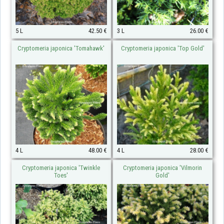
5 L
42.50 €
3 L
26.00 €
Cryptomeria japonica 'Tomahawk'
Cryptomeria japonica 'Top Gold'
4 L
48.00 €
4 L
28.00 €
Cryptomeria japonica 'Twinkle
Cryptomeria japonica 'Vilmorin
Toes'
Gold'