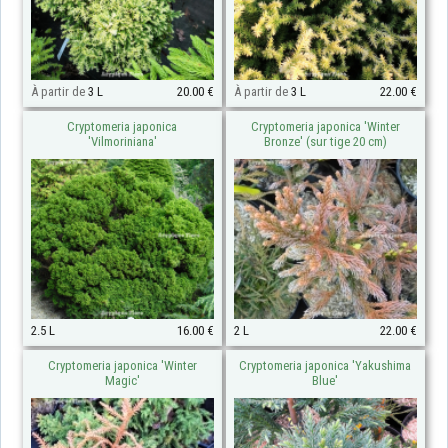
À partir de
3 L
20.00 €
À partir de
3 L
22.00 €
Cryptomeria japonica
Cryptomeria japonica 'Winter
'Vilmoriniana'
Bronze' (sur tige 20 cm)
2.5 L
16.00 €
2 L
22.00 €
Cryptomeria japonica 'Winter
Cryptomeria japonica 'Yakushima
Magic'
Blue'