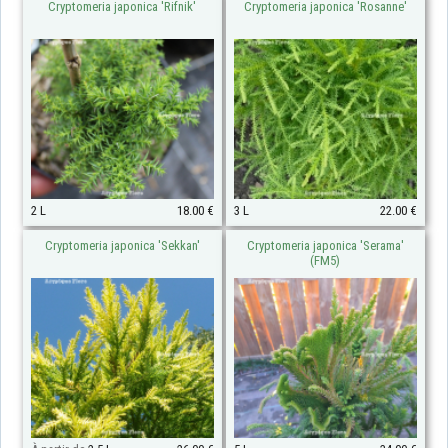
Cryptomeria japonica 'Rifnik'
Cryptomeria japonica 'Rosanne'
2 L
18.00 €
3 L
22.00 €
Cryptomeria japonica 'Sekkan'
Cryptomeria japonica 'Serama'
(FM5)