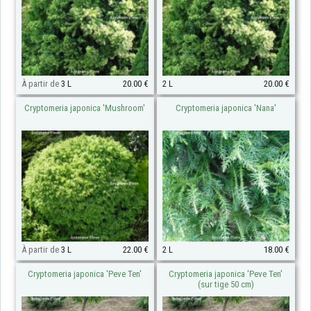
À partir de
3 L
20.00 €
2 L
20.00 €
Cryptomeria japonica 'Mushroom'
Cryptomeria japonica 'Nana'
À partir de
3 L
22.00 €
2 L
18.00 €
Cryptomeria japonica 'Peve Ten'
Cryptomeria japonica 'Peve Ten'
(sur tige 50 cm)