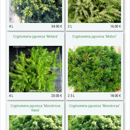
4 L
34.00 €
2 L
16.00 €
Cryptomeria japonica 'Midare'
Cryptomeria japonica 'Midori'
4 L
20.00 €
2.5 L
18.00 €
Cryptomeria japonica 'Monstrosa
Cryptomeria japonica 'Monstrosa'
Nana'