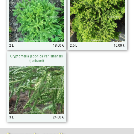
2 L
18.00 €
2.5 L
16.00 €
Cryptomeria japonica var. sinensis
(fortunei)
3 L
24.00 €