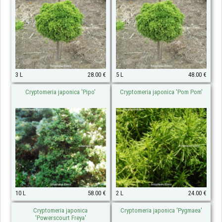
3 L
28.00 €
5 L
48.00 €
Cryptomeria japonica 'Pipo'
Cryptomeria japonica 'Pom Pom'
10 L
58.00 €
2 L
24.00 €
Cryptomeria japonica
Cryptomeria japonica 'Pygmaea'
'Powerscourt Freya'