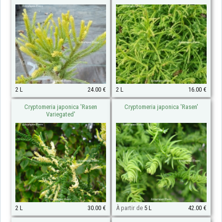
2 L
24.00 €
2 L
16.00 €
Cryptomeria japonica 'Rasen
Cryptomeria japonica 'Rasen'
Variegated'
2 L
30.00 €
À partir de
5 L
42.00 €