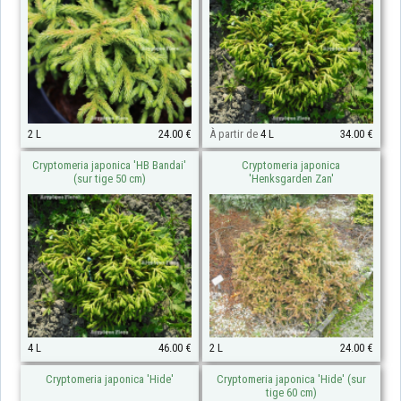
2 L
24.00 €
À partir de
4 L
34.00 €
Cryptomeria japonica 'HB Bandai'
Cryptomeria japonica
(sur tige 50 cm)
'Henksgarden Zan'
4 L
46.00 €
2 L
24.00 €
Cryptomeria japonica 'Hide'
Cryptomeria japonica 'Hide' (sur
tige 60 cm)