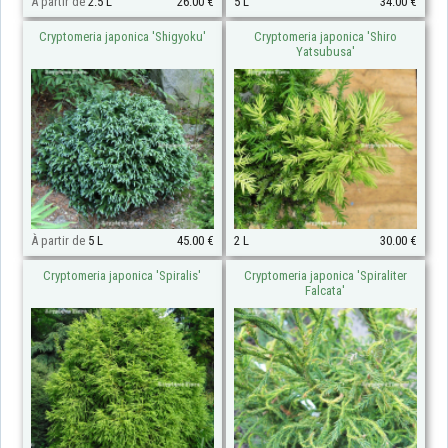
À partir de
2.5 L
26.00 €
5 L
34.00 €
Cryptomeria japonica 'Shigyoku'
Cryptomeria japonica 'Shiro
Yatsubusa'
À partir de
5 L
45.00 €
2 L
30.00 €
Cryptomeria japonica 'Spiralis'
Cryptomeria japonica 'Spiraliter
Falcata'