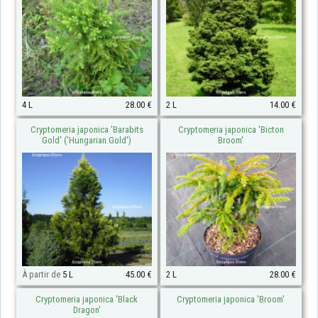
4 L
28.00 €
2 L
14.00 €
Cryptomeria japonica 'Barabits
Cryptomeria japonica 'Bicton
Gold' ('Hungarian Gold')
Broom'
À partir de
5 L
45.00 €
2 L
28.00 €
Cryptomeria japonica 'Black
Cryptomeria japonica 'Broom'
Dragon'