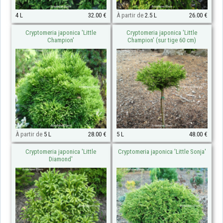
4 L
32.00 €
À partir de
2.5 L
26.00 €
Cryptomeria japonica 'Little
Cryptomeria japonica 'Little
Champion'
Champion' (sur tige 60 cm)
À partir de
5 L
28.00 €
5 L
48.00 €
Cryptomeria japonica 'Little
Cryptomeria japonica 'Little Sonja'
Diamond'