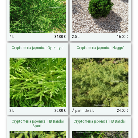
4 L
34.00 €
2.5 L
16.00 €
Cryptomeria japonica 'Gyokuryu'
Cryptomeria japonica 'Haggo'
2 L
26.00 €
À partir de
2 L
24.00 €
Cryptomeria japonica 'HB Bandai
Cryptomeria japonica 'HB Bandai'
Sport'