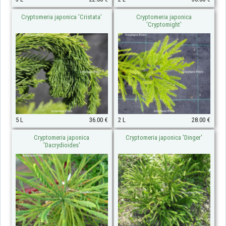
Cryptomeria japonica 'Cristata'
Cryptomeria japonica
'Cryptomight'
5 L
36.00 €
2 L
28.00 €
Cryptomeria japonica
Cryptomeria japonica 'Dinger'
'Dacrydioides'