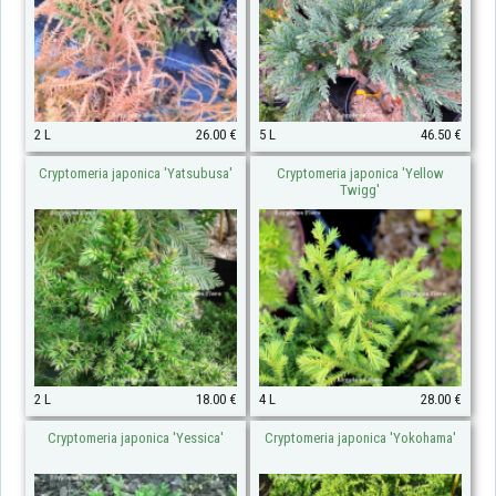
2 L
26.00 €
5 L
46.50 €
Cryptomeria japonica 'Yatsubusa'
Cryptomeria japonica 'Yellow
Twigg'
2 L
18.00 €
4 L
28.00 €
Cryptomeria japonica 'Yessica'
Cryptomeria japonica 'Yokohama'