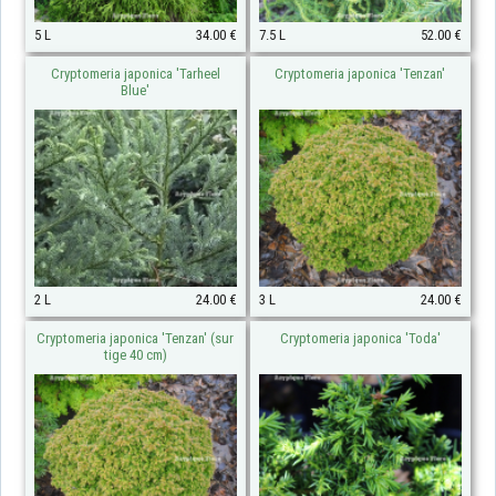
5 L
34.00 €
7.5 L
52.00 €
Cryptomeria japonica 'Tarheel
Cryptomeria japonica 'Tenzan'
Blue'
2 L
24.00 €
3 L
24.00 €
Cryptomeria japonica 'Tenzan' (sur
Cryptomeria japonica 'Toda'
tige 40 cm)