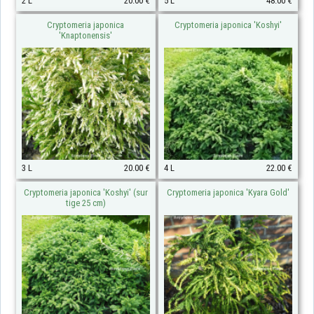
2 L
20.00 €
5 L
48.00 €
Cryptomeria japonica
Cryptomeria japonica 'Koshyi'
'Knaptonensis'
3 L
20.00 €
4 L
22.00 €
Cryptomeria japonica 'Koshyi' (sur
Cryptomeria japonica 'Kyara Gold'
tige 25 cm)