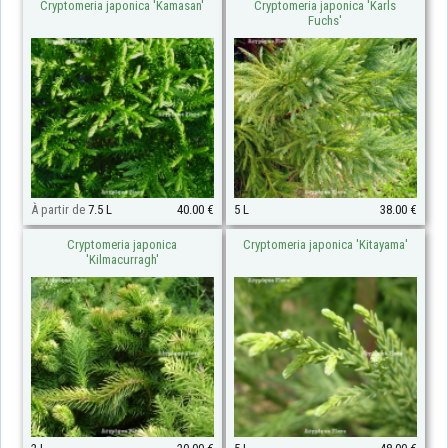
Cryptomeria japonica 'Kamasan'
Cryptomeria japonica 'Karls
Fuchs'
À partir de
7.5 L
40.00 €
5 L
38.00 €
Cryptomeria japonica
Cryptomeria japonica 'Kitayama'
'Kilmacurragh'