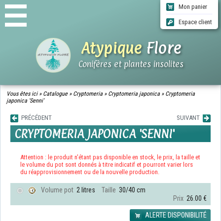
Mon panier
Espace client
Atypique
Flore
Conifères et plantes insolites
ACCUEIL
Vous êtes ici »
Catalogue
»
Cryptomeria
»
Cryptomeria japonica
»
Cryptomeria
japonica 'Senni'
CATALOGUE
QUI SOMMES-NOUS ?
PRÉCÉDENT
SUIVANT
INFOS LIVRAISONS
CRYPTOMERIA JAPONICA 'SENNI'
CGV
CONTACT
Attention : le produit n'étant pas disponible en stock, le prix, la taille et
le volume du pot sont donnés à titre indicatif et pourront varier lors
du réapprovisionnement ou de la nouvelle production.
Volume pot
2 litres
Taille
30/40 cm
Prix
26.00 €
ALERTE DISPONIBILITÉ