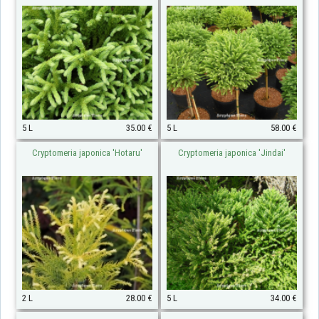
5 L
35.00 €
5 L
58.00 €
Cryptomeria japonica 'Hotaru'
Cryptomeria japonica 'Jindai'
2 L
28.00 €
5 L
34.00 €