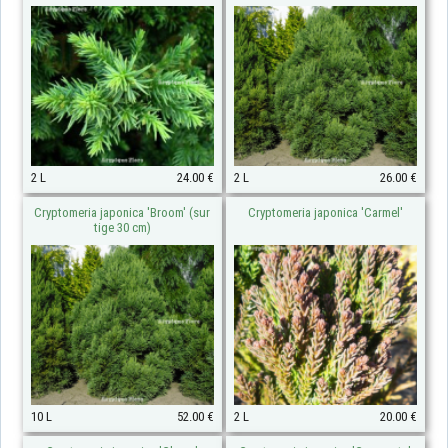
2 L
24.00 €
2 L
26.00 €
Cryptomeria japonica 'Broom' (sur
Cryptomeria japonica 'Carmel'
tige 30 cm)
10 L
52.00 €
2 L
20.00 €