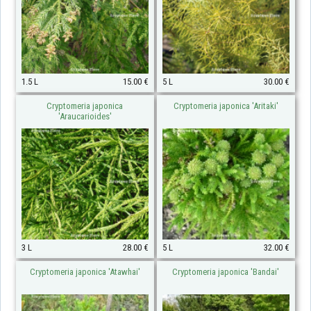
1.5 L
15.00 €
5 L
30.00 €
Cryptomeria japonica
Cryptomeria japonica 'Aritaki'
'Araucarioides'
3 L
28.00 €
5 L
32.00 €
Cryptomeria japonica 'Atawhai'
Cryptomeria japonica 'Bandai'