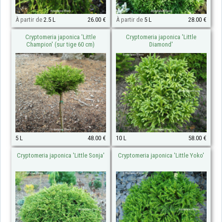
À partir de
2.5 L
26.00 €
À partir de
5 L
28.00 €
Cryptomeria japonica 'Little
Cryptomeria japonica 'Little
Champion' (sur tige 60 cm)
Diamond'
5 L
48.00 €
10 L
58.00 €
Cryptomeria japonica 'Little Sonja'
Cryptomeria japonica 'Little Yoko'