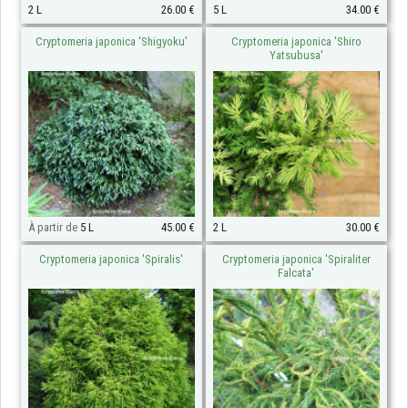
2 L
26.00 €
5 L
34.00 €
Cryptomeria japonica 'Shigyoku'
Cryptomeria japonica 'Shiro
Yatsubusa'
À partir de
5 L
45.00 €
2 L
30.00 €
Cryptomeria japonica 'Spiralis'
Cryptomeria japonica 'Spiraliter
Falcata'