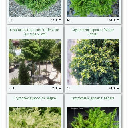
3 L
26.00 €
4 L
34.00 €
Cryptomeria japonica 'Little Yoko'
Cryptomeria japonica 'Magic
(sur tige 50 cm)
Bonsaï'
10 L
52.00 €
4 L
34.00 €
Cryptomeria japonica 'Mejiro'
Cryptomeria japonica 'Midare'