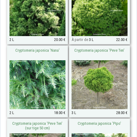
2 L
20.00 €
À partir de
3 L
22.00 €
Cryptomeria japonica 'Nana'
Cryptomeria japonica 'Peve Ten'
2 L
18.00 €
3 L
28.00 €
Cryptomeria japonica 'Peve Ten'
Cryptomeria japonica 'Pipo'
(sur tige 50 cm)