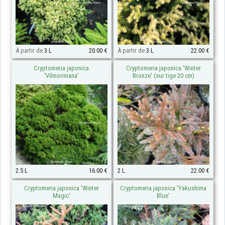
À partir de
3 L
20.00 €
À partir de
3 L
22.00 €
Cryptomeria japonica
Cryptomeria japonica 'Winter
'Vilmoriniana'
Bronze' (sur tige 20 cm)
2.5 L
16.00 €
2 L
22.00 €
Cryptomeria japonica 'Winter
Cryptomeria japonica 'Yakushima
Magic'
Blue'