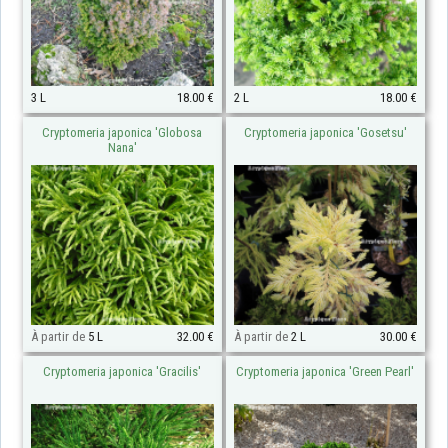
3 L
18.00 €
2 L
18.00 €
Cryptomeria japonica 'Globosa
Cryptomeria japonica 'Gosetsu'
Nana'
À partir de
5 L
32.00 €
À partir de
2 L
30.00 €
Cryptomeria japonica 'Gracilis'
Cryptomeria japonica 'Green Pearl'