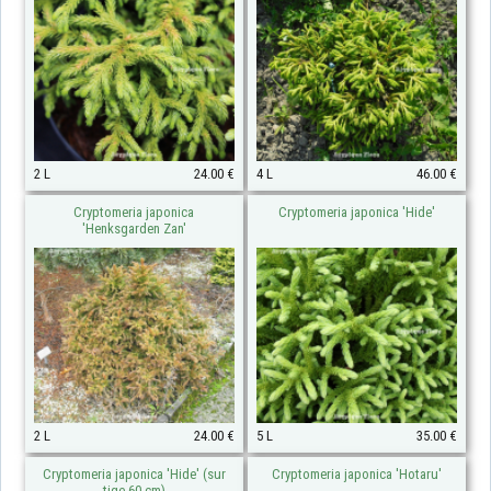
2 L
24.00 €
4 L
46.00 €
Cryptomeria japonica
Cryptomeria japonica 'Hide'
'Henksgarden Zan'
2 L
24.00 €
5 L
35.00 €
Cryptomeria japonica 'Hide' (sur
Cryptomeria japonica 'Hotaru'
tige 60 cm)