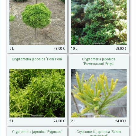
5 L
48.00 €
10 L
58.00 €
Cryptomeria japonica 'Pom Pom'
Cryptomeria japonica
'Powerscourt Freya'
2 L
24.00 €
2 L
24.00 €
Cryptomeria japonica 'Pygmaea'
Cryptomeria japonica 'Rasen