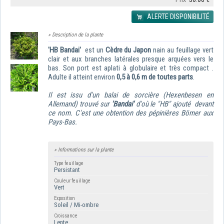
ALERTE DISPONIBILITÉ
» Description de la plante
'HB Bandai'
est un
Cèdre du Japon
nain au feuillage vert
clair et aux branches latérales presque arquées vers le
bas. Son port est aplati à globulaire et très compact .
Adulte il atteint environ
0,5 à 0,6 m de toutes parts
.
Il est issu d'un balai de sorcière (Hexenbesen en
Allemand) trouvé sur
'Bandai'
d'où le "HB" ajouté devant
ce nom. C'est une obtention des pépinières Bömer aux
Pays-Bas.
» Informations sur la plante
Type feuillage
Persistant
Couleur feuillage
Vert
Exposition
Soleil / Mi-ombre
Croissance
Lente