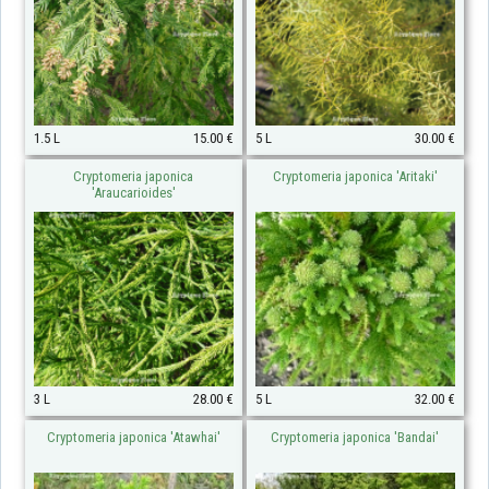
1.5 L
15.00 €
5 L
30.00 €
Cryptomeria japonica
Cryptomeria japonica 'Aritaki'
'Araucarioides'
3 L
28.00 €
5 L
32.00 €
Cryptomeria japonica 'Atawhai'
Cryptomeria japonica 'Bandai'