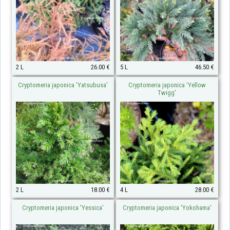
2 L
26.00 €
5 L
46.50 €
Cryptomeria japonica 'Yatsubusa'
Cryptomeria japonica 'Yellow
Twigg'
2 L
18.00 €
4 L
28.00 €
Cryptomeria japonica 'Yessica'
Cryptomeria japonica 'Yokohama'