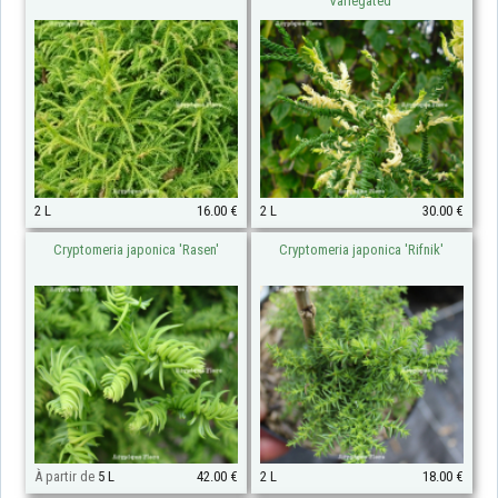
Variegated'
2 L
16.00 €
2 L
30.00 €
Cryptomeria japonica 'Rasen'
Cryptomeria japonica 'Rifnik'
À partir de
5 L
42.00 €
2 L
18.00 €