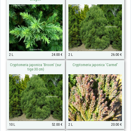
2 L
24.00 €
2 L
26.00 €
Cryptomeria japonica 'Broom' (sur
Cryptomeria japonica 'Carmel'
tige 30 cm)
10 L
52.00 €
2 L
20.00 €