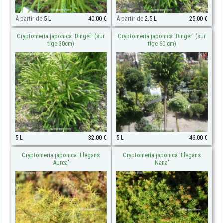
À partir de
5 L
40.00 €
À partir de
2.5 L
25.00 €
Cryptomeria japonica 'Dinger' (sur
Cryptomeria japonica 'Dinger' (sur
tige 30cm)
tige 60 cm)
5 L
32.00 €
5 L
46.00 €
Cryptomeria japonica 'Elegans
Cryptomeria japonica 'Elegans
Aurea'
Nana'