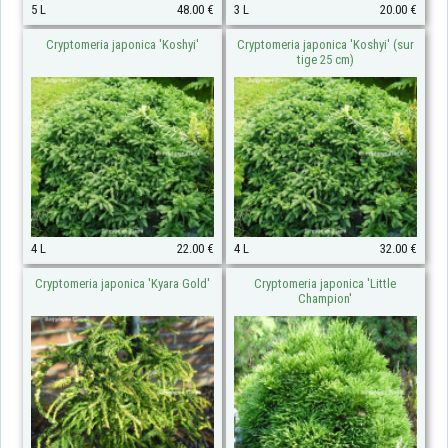
5 L
48.00 €
3 L
20.00 €
Cryptomeria japonica 'Koshyi'
Cryptomeria japonica 'Koshyi' (sur
tige 25 cm)
4 L
22.00 €
4 L
32.00 €
Cryptomeria japonica 'Kyara Gold'
Cryptomeria japonica 'Little
Champion'