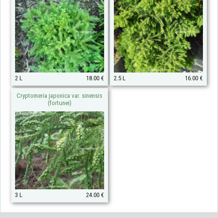
2 L
18.00 €
2.5 L
16.00 €
Cryptomeria japonica var. sinensis
(fortunei)
3 L
24.00 €