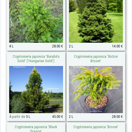
4 L
28.00 €
2 L
14.00 €
Cryptomeria japonica 'Barabits
Cryptomeria japonica 'Bicton
Gold' ('Hungarian Gold')
Broom'
À partir de
5 L
45.00 €
2 L
28.00 €
Cryptomeria japonica 'Black
Cryptomeria japonica 'Broom'
Dragon'