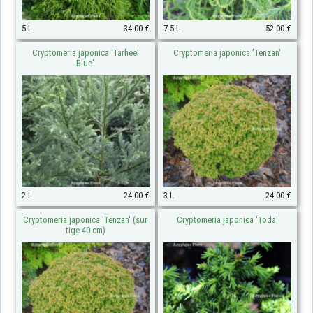
5 L
34.00 €
7.5 L
52.00 €
Cryptomeria japonica 'Tarheel
Cryptomeria japonica 'Tenzan'
Blue'
2 L
24.00 €
3 L
24.00 €
Cryptomeria japonica 'Tenzan' (sur
Cryptomeria japonica 'Toda'
tige 40 cm)