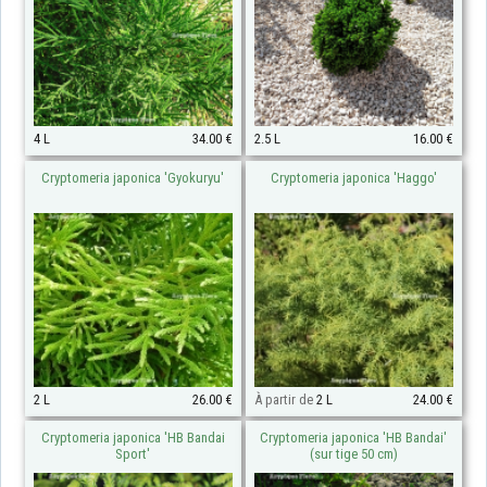
4 L
34.00 €
2.5 L
16.00 €
Cryptomeria japonica 'Gyokuryu'
Cryptomeria japonica 'Haggo'
2 L
26.00 €
À partir de
2 L
24.00 €
Cryptomeria japonica 'HB Bandai
Cryptomeria japonica 'HB Bandai'
Sport'
(sur tige 50 cm)