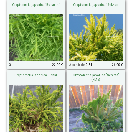
Cryptomeria japonica 'Rosanne'
Cryptomeria japonica 'Sekkan'
3 L
22.00 €
À partir de
2.5 L
26.00 €
Cryptomeria japonica 'Senni'
Cryptomeria japonica 'Serama'
(FM5)