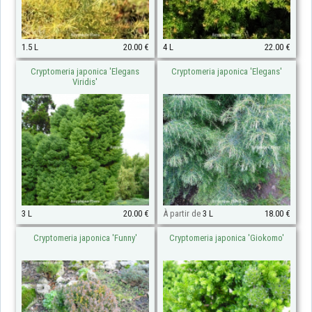
1.5 L
20.00 €
4 L
22.00 €
Cryptomeria japonica 'Elegans
Cryptomeria japonica 'Elegans'
Viridis'
3 L
20.00 €
À partir de
3 L
18.00 €
Cryptomeria japonica 'Funny'
Cryptomeria japonica 'Giokomo'