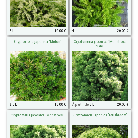
2 L
16.00 €
4 L
20.00 €
Cryptomeria japonica 'Midori'
Cryptomeria japonica 'Monstrosa
Nana'
2.5 L
18.00 €
À partir de
3 L
20.00 €
Cryptomeria japonica 'Monstrosa'
Cryptomeria japonica 'Mushroom'