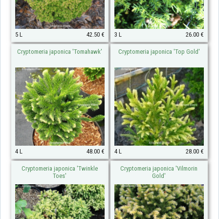
5 L
42.50 €
3 L
26.00 €
Cryptomeria japonica 'Tomahawk'
Cryptomeria japonica 'Top Gold'
4 L
48.00 €
4 L
28.00 €
Cryptomeria japonica 'Twinkle
Cryptomeria japonica 'Vilmorin
Toes'
Gold'