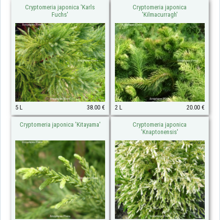
Cryptomeria japonica 'Karls
Cryptomeria japonica
Fuchs'
'Kilmacurragh'
5 L
38.00 €
2 L
20.00 €
Cryptomeria japonica 'Kitayama'
Cryptomeria japonica
'Knaptonensis'