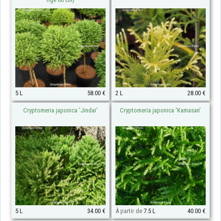
5 L
58.00 €
2 L
28.00 €
Cryptomeria japonica 'Jindai'
Cryptomeria japonica 'Kamasan'
5 L
34.00 €
À partir de
7.5 L
40.00 €