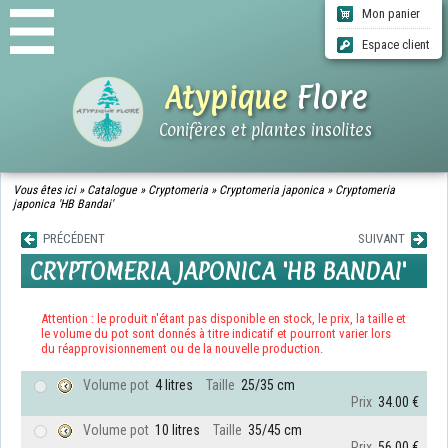
Mon panier
Espace client
Atypique
Flore
Conifères et plantes insolites
ACCUEIL
Vous êtes ici »
Catalogue
»
Cryptomeria
»
Cryptomeria japonica
»
Cryptomeria
japonica 'HB Bandai'
CATALOGUE
QUI SOMMES-NOUS ?
PRÉCÉDENT
SUIVANT
INFOS LIVRAISONS
CRYPTOMERIA JAPONICA 'HB BANDAI'
CGV
CONTACT
Attention : le produit n'étant pas disponible en stock, le prix, la taille et
le volume du pot sont donnés à titre indicatif et pourront varier lors
du réapprovisionnement ou de la nouvelle production.
Volume pot
4 litres
Taille
25/35 cm
Prix
34.00 €
Volume pot
10 litres
Taille
35/45 cm
Prix
56.00 €