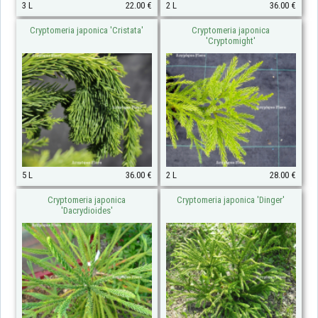
3 L
22.00 €
2 L
36.00 €
Cryptomeria japonica 'Cristata'
Cryptomeria japonica
'Cryptomight'
5 L
36.00 €
2 L
28.00 €
Cryptomeria japonica
Cryptomeria japonica 'Dinger'
'Dacrydioides'