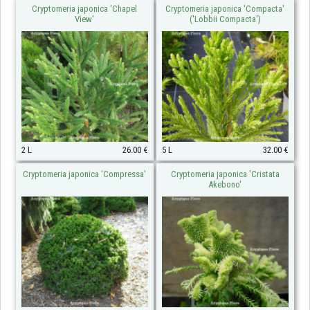
Cryptomeria japonica 'Chapel
Cryptomeria japonica 'Compacta'
View'
('Lobbii Compacta')
2 L
26.00 €
5 L
32.00 €
Cryptomeria japonica 'Compressa'
Cryptomeria japonica 'Cristata
Akebono'