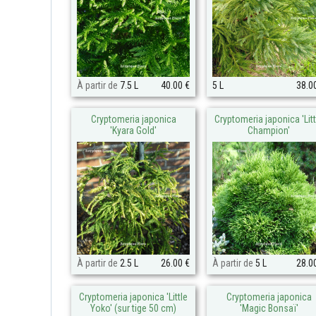
À partir de
7.5 L
40.00 €
5 L
38.0
Cryptomeria japonica
Cryptomeria japonica 'Litt
'Kyara Gold'
Champion'
À partir de
2.5 L
26.00 €
À partir de
5 L
28.0
Cryptomeria japonica 'Little
Cryptomeria japonica
Yoko' (sur tige 50 cm)
'Magic Bonsaï'