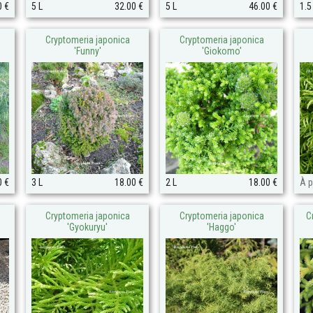
0 €
5 L
32.00 €
5 L
46.00 €
1.5
Cryptomeria japonica
Cryptomeria japonica
'Funny'
'Giokomo'
0 €
3 L
18.00 €
2 L
18.00 €
À p
Cryptomeria japonica
Cryptomeria japonica
C
'Gyokuryu'
'Haggo'