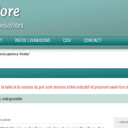
ore
insolites
?
INFOS LIVRAISONS
CGV
CONTACT
ria japonica 'Koshyi'
x, la taille et le volume du pot sont donnés à titre indicatif et pourront varier l
indisponible
la plante
» Inform