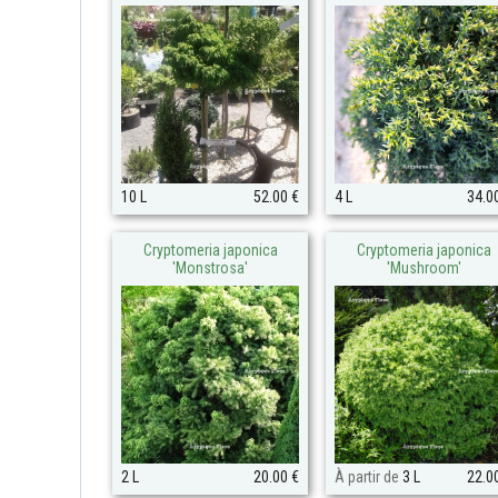
10 L
52.00 €
4 L
34.0
Cryptomeria japonica
Cryptomeria japonica
'Monstrosa'
'Mushroom'
2 L
20.00 €
À partir de
3 L
22.0