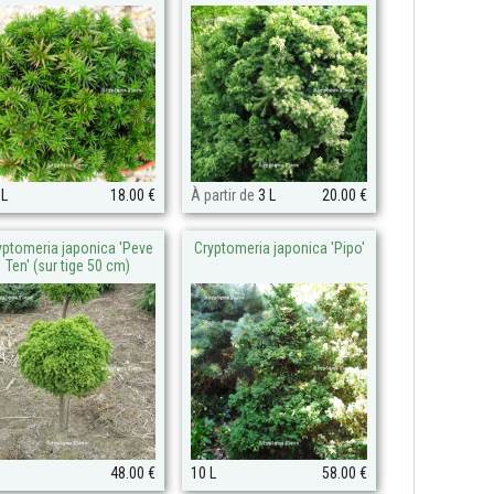
 L
18.00 €
À partir de
3 L
20.00 €
yptomeria japonica 'Peve
Cryptomeria japonica 'Pipo'
Ten' (sur tige 50 cm)
48.00 €
10 L
58.00 €