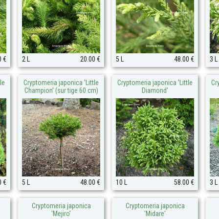
0 €
2 L
20.00 €
5 L
48.00 €
3 L
le
Cryptomeria japonica 'Little
Cryptomeria japonica 'Little
Cr
Champion' (sur tige 60 cm)
Diamond'
0 €
5 L
48.00 €
10 L
58.00 €
3 L
Cryptomeria japonica
Cryptomeria japonica
'Mejiro'
'Midare'