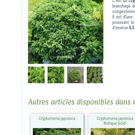
C'est un
Cry
branchage d
congestionn
Il est d'une
poussant le 
d'environ
0,5
Autres articles disponibles dans
Cryptomeria japonica
Cryptomeria japonica
'Antique Gold'