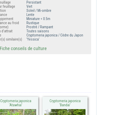
euillage
Persistant
r feuillage
Vert
tion
Soleil / Mi-ombre
sance
Lente
oppement
Miniature < 0.5m
ance au froid
Rustique
forme)
Prostré / Rampant
 d'attrait
Toutes saisons
e
Cryptomeria japonica / Cèdre du Japon
r(s) similaire(s)
'Yessica'
iche conseils de culture
Cryptomeria japonica
Cryptomeria japonica
'Atawhai'
'Bandai'