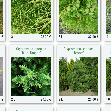
0 €
3 L
28.00 €
5 L
32.00 €
4 L
Cryptomeria japonica
Cryptomeria japonica
'Black Dragon'
'Broom'
'
0 €
2 L
24.00 €
2 L
26.00 €
10 