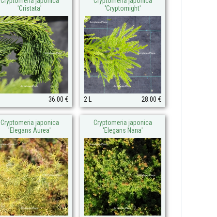
Cryptomeria japonica
Cryptomeria japonica
'Cristata'
'Cryptomight'
36.00 €
2 L
28.00 €
Cryptomeria japonica
Cryptomeria japonica
'Elegans Aurea'
'Elegans Nana'