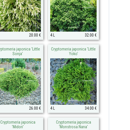
20.00 €
4 L
32.00 €
yptomeria japonica 'Little
Cryptomeria japonica 'Little
Sonja'
Yoko'
26.00 €
4 L
34.00 €
Cryptomeria japonica
Cryptomeria japonica
'Midori'
'Monstrosa Nana'