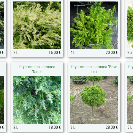
0 €
2 L
16.00 €
4 L
20.00 €
2.5
Cryptomeria japonica
Cryptomeria japonica 'Peve
Cr
'Nana'
Ten'
0 €
2 L
18.00 €
3 L
28.00 €
5 L