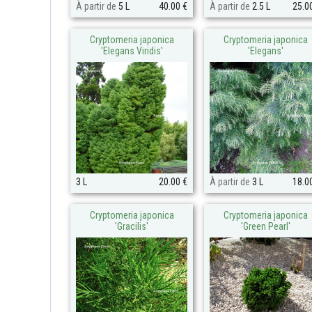
À partir de
5 L
40.00 €
À partir de
2.5 L
25.0
Cryptomeria japonica
Cryptomeria japonica
'Elegans Viridis'
'Elegans'
3 L
20.00 €
À partir de
3 L
18.0
Cryptomeria japonica
Cryptomeria japonica
'Gracilis'
'Green Pearl'