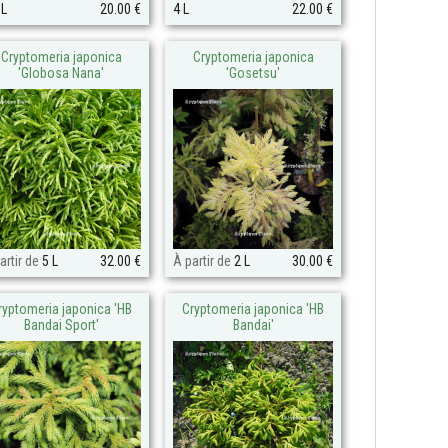
 L
20.00 €
4 L
22.00 €
Cryptomeria japonica
Cryptomeria japonica
'Globosa Nana'
'Gosetsu'
artir de
5 L
32.00 €
À partir de
2 L
30.00 €
ryptomeria japonica 'HB
Cryptomeria japonica 'HB
Bandai Sport'
Bandai'