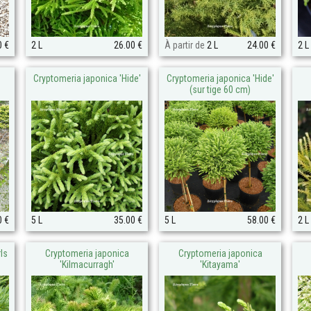
0 €
2 L
26.00 €
À partir de
2 L
24.00 €
2 L
Cryptomeria japonica 'Hide'
Cryptomeria japonica 'Hide'
(sur tige 60 cm)
0 €
5 L
35.00 €
5 L
58.00 €
2 L
ls
Cryptomeria japonica
Cryptomeria japonica
'Kilmacurragh'
'Kitayama'