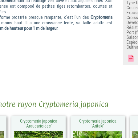
ptomeria
nain au feuillage vert olive et aux aiguilles fines. Son
Type f
ense est composé de petites tiges retombantes, courtes et
Couleu
ées.
Exposi
 forme prostrée presque rampante, c'est l'un des
Cryptomeria
Crois
moins haut. Il a une croissance lente, sa taille adulte est
Dével
Résist
 m de hauteur pour 1 m de largeur.
Port (
Saison
Espèc
Cultiva
F
 notre rayon Cryptomeria japonica
Cryptomeria japonica
Cryptomeria japonica
'Araucarioides'
'Aritaki'