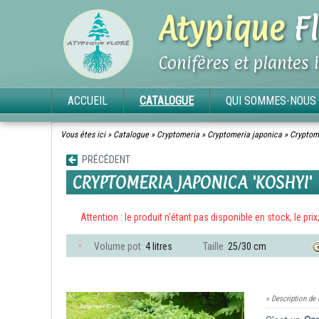
Atypique
Fl
Conifères et plantes 
ACCUEIL
CATALOGUE
QUI SOMMES-NOUS 
Vous êtes ici »
Catalogue
»
Cryptomeria
»
Cryptomeria japonica
»
Cryptome
PRÉCÉDENT
CRYPTOMERIA JAPONICA 'KOSHYI'
Attention : le produit n'étant pas disponible en stock, le pri
Volume pot
4 litres
Taille
25/30 cm
» Description de 