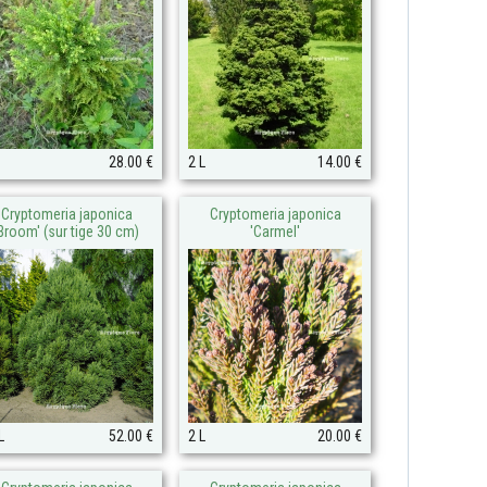
28.00 €
2 L
14.00 €
Cryptomeria japonica
Cryptomeria japonica
Broom' (sur tige 30 cm)
'Carmel'
L
52.00 €
2 L
20.00 €