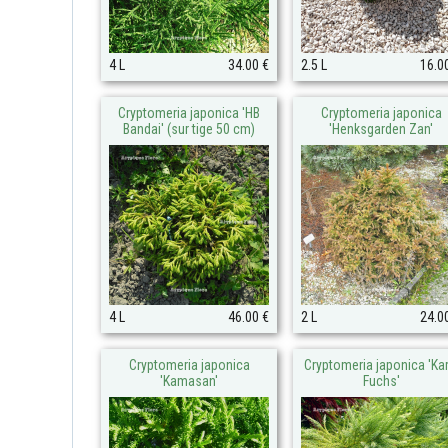
4 L
34.00 €
2.5 L
16.0
Cryptomeria japonica 'HB
Cryptomeria japonica
Bandai' (sur tige 50 cm)
'Henksgarden Zan'
4 L
46.00 €
2 L
24.0
Cryptomeria japonica
Cryptomeria japonica 'Kar
'Kamasan'
Fuchs'