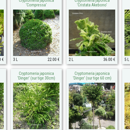
Cryptomeria japonica
Cryptomeria japonica
'Compressa'
'Cristata Akebono'
0 €
3 L
22.00 €
2 L
36.00 €
5 L
Cryptomeria japonica
Cryptomeria japonica
'Dinger' (sur tige 30cm)
'Dinger' (sur tige 60 cm)