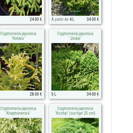
24.00 €
À partir de
4 L
34.00 €
Cryptomeria japonica
Cryptomeria japonica
'Hotaru'
'Jindai'
28.00 €
5 L
34.00 €
Cryptomeria japonica
Cryptomeria japonica
'Knaptonensis'
'Koshyi' (sur tige 25 cm)