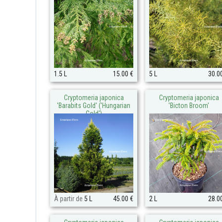
1.5 L
15.00 €
5 L
30.0
Cryptomeria japonica
Cryptomeria japonica
'Barabits Gold' ('Hungarian
'Bicton Broom'
Gold')
À partir de
5 L
45.00 €
2 L
28.0